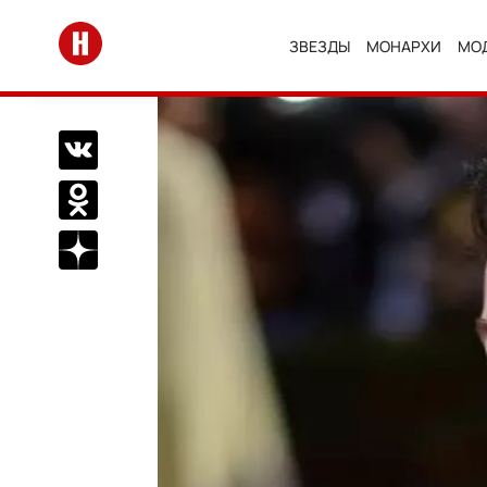
Перейти на главную
ЗВЕЗДЫ
МОНАРХИ
МО
Поделиться Вконтакте
Поделиться в Одноклассниках
Подписаться на нас в Дзен