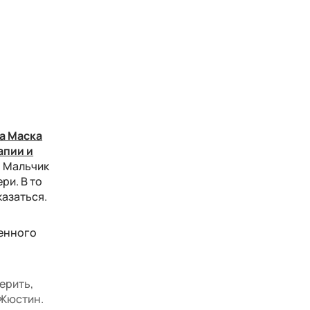
а Маска
апии и
. Мальчик
ри. В то
казаться.
венного
верить,
 Жюстин.