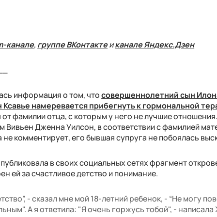
m-канале
,
группе ВКонтакте
и
канале Яндекс.Дзен
__
ась информация о том, что
совершеннолетний сын Илон
 Ксавье намеревается прибегнуть к гормональной тер
ся от фамилии отца, с которым у него не лучшие отношения
м Вивьен Дженна Уилсон, в соответствии с фамилией мате
а не комментирует, его бывшая супруга не побоялась выс
публиковала в своих социальных сетях фрагмент откро
ен ей за счастливое детство и понимание.
ство”, - сказал мне мой 18-летний ребенок, - “Не могу по
ьным". А я ответила: "Я очень горжусь тобой", - написала