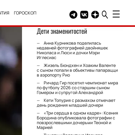
ЫТИЯ
ГОРОСКОП
Telegram канал HELLO
Группа HELLO Вконтакт
Канал HELLO в Дзе
Дети знаменитостей
Анна Курникова поделилась
недавней фотографией двойняшек
Николаса и Люси и дочки Мэри
Иглесиас
Жизель Бюндхен и Хоаким Валенте
с сыном попали в объективы папарацци
в аэропорту Рио
Ричард Гир посетил чемпионат мира
по футболу 2026 со старшим сыном
Гомером и супругой Алехандрой
Кети Топурия с размахом отмечает
день рождения младшей дочери
«Три сердца в одном кадре»: Ксения
Бородина опубликовала фотографии с
повзрослевшими дочерьми Теоной и
Марией