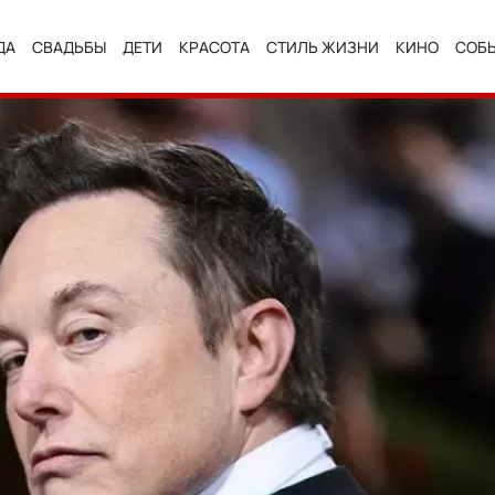
ДА
СВАДЬБЫ
ДЕТИ
КРАСОТА
СТИЛЬ ЖИЗНИ
КИНО
СОБ