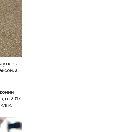
и у пары
аксон, а
Джонни
рд в 2017
силии.