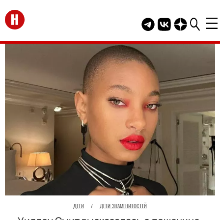
Перейти на главную
Telegram канал HEL
Группа HELLO В
Канал HELLO
ДЕТИ
/
ДЕТИ ЗНАМЕНИТОСТЕЙ