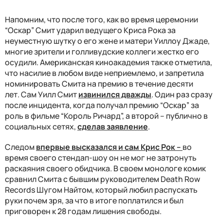
Напомним, что после того, как во время церемонии
“Оскар” Смит ударил ведущего Криса Рока за
неуместную шутку о его жене и матери Уиллоу Джаде,
многие зрители и голливудские коллеги жестко его
осудили. Американская киноакадемия также отметила,
что насилие в любом виде неприемлемо, и запретила
номинировать Смита на премию в течение десяти
лет. Сам Уилл Смит
извинился дважды
. Один раз сразу
после инцидента, когда получал премию “Оскар” за
роль в фильме “Король Ричард”, а второй – публично в
социальных сетях,
сделав заявление
.
Следом
впервые высказался и сам Крис Рок –
во
время своего стендап-шоу он не мог не затронуть
раскаяния своего обидчика. В своем монологе комик
сравнил Смита с бывшим руководителем Death Row
Records Шугом Найтом, который любил распускать
руки почем зря, за что в итоге поплатился и был
приговорен к 28 годам лишения свободы.