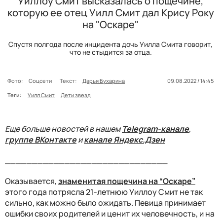
Уиллоу Смит высказалась о пощечине,
которую ее отец Уилл Смит дал Крису Року
на "Оскаре"
Спустя полгода после инцидента дочь Уилла Смита говорит,
что не стыдится за отца.
Фото:
Соцсети
Текст:
Дарья Бухарина
09.08.2022 / 14:45
Теги:
Уилл Смит
Дети звезд
Еще больше новостей в нашем
Telegram-канале
,
группе ВКонтакте
и
канале Яндекс.Дзен
______________________________
Оказывается,
знаменитая пощечина на “Оскаре”
этого года потрясла 21-летнюю Уиллоу Смит не так
сильно, как можно было ожидать. Певица принимает
ошибки своих родителей и ценит их человечность, и на