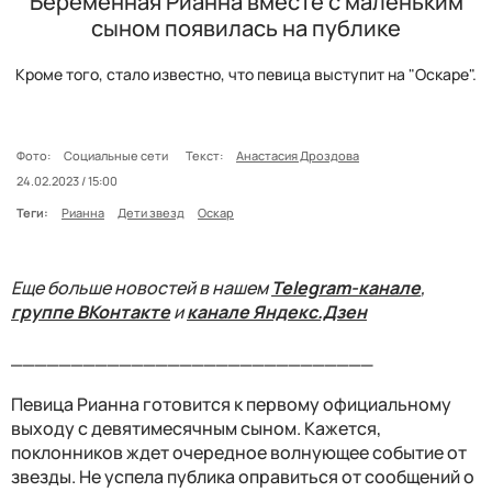
Беременная Рианна вместе с маленьким
сыном появилась на публике
Кроме того, стало известно, что певица выступит на "Оскаре".
Фото:
Социальные сети
Текст:
Анастасия Дроздова
24.02.2023 / 15:00
Теги:
Рианна
Дети звезд
Оскар
Еще больше новостей в нашем
Telegram-канале
,
группе ВКонтакте
и
канале Яндекс.Дзен
______________________________
Певица Рианна готовится к первому официальному
выходу с девятимесячным сыном. Кажется,
поклонников ждет очередное волнующее событие от
звезды. Не успела публика оправиться от сообщений о