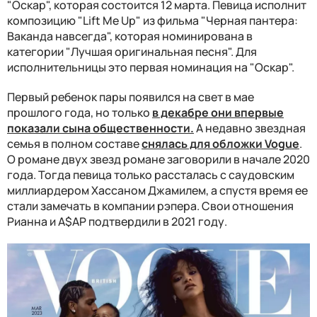
"Оскар", которая состоится 12 марта. Певица исполнит
композицию "Lift Me Up" из фильма "Черная пантера:
Ваканда навсегда", которая номинирована в
категории "Лучшая оригинальная песня". Для
исполнительницы это первая номинация на "Оскар".
Первый ребенок пары появился на свет в мае
прошлого года, но только
в декабре они впервые
показали сына общественности.
А недавно звездная
семья в полном составе
снялась для обложки Vogue
.
О романе двух звезд романе заговорили в начале 2020
года. Тогда певица только рассталась с саудовским
миллиардером Хассаном Джамилем, а спустя время ее
стали замечать в компании рэпера. Свои отношения
Рианна и A$AP подтвердили в 2021 году.