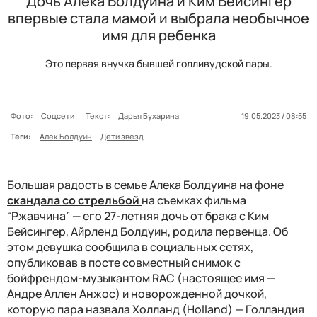
Дочь Алека Болдуина и Ким Бейсингер
впервые стала мамой и выбрала необычное
имя для ребенка
Это первая внучка бывшей голливудской пары.
Фото:
Соцсети
Текст:
Дарья Бухарина
19.05.2023 / 08:55
Теги:
Алек Болдуин
Дети звезд
Большая радость в семье Алека Болдуина на фоне
скандала со стрельбой
на съемках фильма
“Ржавчина” — его 27-летняя дочь от брака с Ким
Бейсингер, Айрленд Болдуин, родила первенца. Об
этом девушка сообщила в социальных сетях,
опубликовав в посте совместный снимок с
бойфрендом-музыкантом RAC (настоящее имя —
Андре Аллен Анжос) и новорожденной дочкой,
которую пара назвала Холланд (Holland) — Голландия