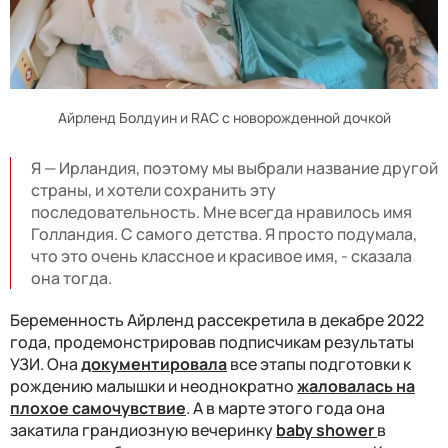
Айрленд Болдуин и RAC с новорожденной дочкой
Я — Ирландия, поэтому мы выбрали название другой
страны, и хотели сохранить эту
последовательность. Мне всегда нравилось имя
Голландия. С самого детства. Я просто подумала,
что это очень классное и красивое имя, - сказала
она тогда.
Беременность Айрленд рассекретила в декабре 2022
года, продемонстрировав подписчикам результаты
УЗИ. Она
документировала
все этапы подготовки к
рождению малышки и неоднократно
жаловалась на
плохое самочувствие
. А в марте этого года она
закатила грандиозную вечеринку
baby shower
в