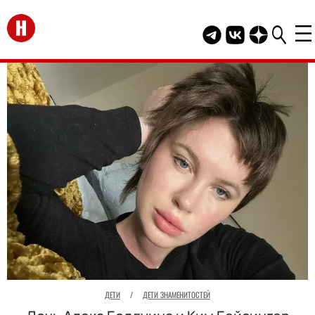
Перейти на главную
Telegram канал HEL
Группа HELLO В
Канал HELLO
ДЕТИ
/
ДЕТИ ЗНАМЕНИТОСТЕЙ