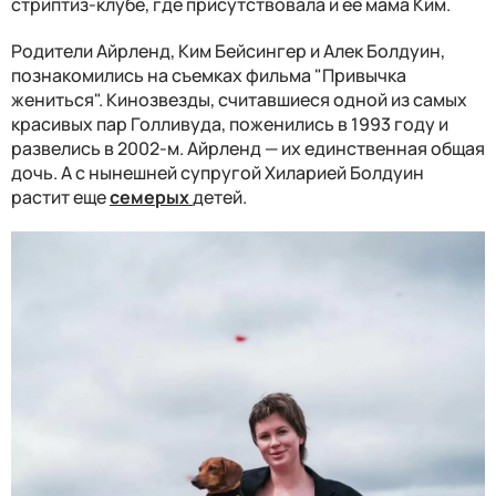
стриптиз-клубе, где присутствовала и ее мама Ким.
Родители Айрленд, Ким Бейсингер и Алек Болдуин,
познакомились на съемках фильма "Привычка
жениться". Кинозвезды, считавшиеся одной из самых
красивых пар Голливуда, поженились в 1993 году и
развелись в 2002-м. Айрленд — их единственная общая
дочь. А с нынешней супругой Хиларией Болдуин
растит еще
семерых
детей.