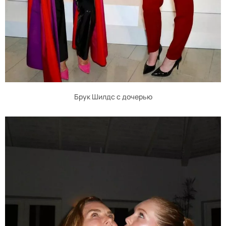
Брук Шилдс с дочерью