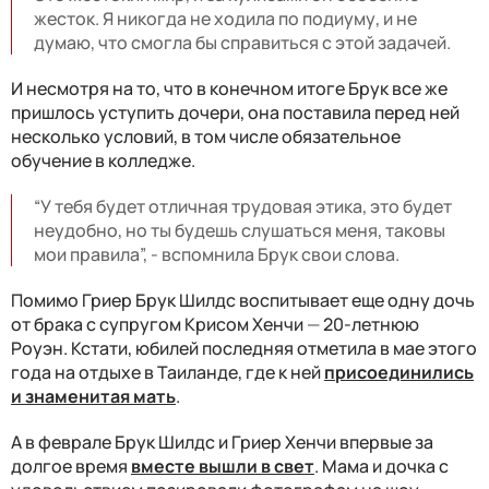
жесток. Я никогда не ходила по подиуму, и не
думаю, что смогла бы справиться с этой задачей.
И несмотря на то, что в конечном итоге Брук все же
пришлось уступить дочери, она поставила перед ней
несколько условий, в том числе обязательное
обучение в колледже.
“У тебя будет отличная трудовая этика, это будет
неудобно, но ты будешь слушаться меня, таковы
мои правила”, - вспомнила Брук свои слова.
Помимо Гриер Брук Шилдс воспитывает еще одну дочь
от брака с супругом Крисом Хенчи
—
20-летнюю
Роуэн. Кстати, юбилей последняя отметила в мае этого
года на отдыхе в Таиланде, где к ней
присоединились
и знаменитая мать
.
А в феврале Брук Шилдс и Гриер Хенчи впервые за
долгое время
вместе вышли в свет
. Мама и дочка с