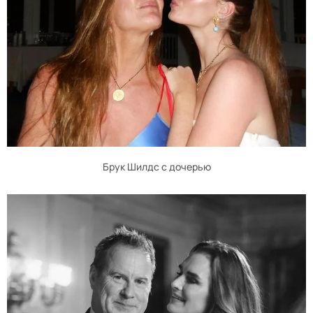
Брук Шилдс с дочерью