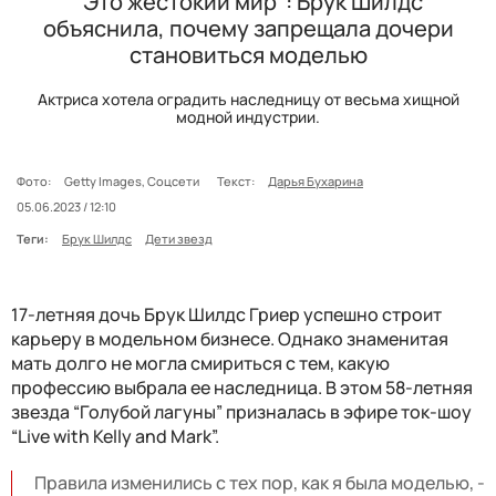
"Это жестокий мир": Брук Шилдс
объяснила, почему запрещала дочери
становиться моделью
Актриса хотела оградить наследницу от весьма хищной
модной индустрии.
Фото:
Getty Images, Соцсети
Текст:
Дарья Бухарина
05.06.2023 / 12:10
Теги:
Брук Шилдс
Дети звезд
17-летняя дочь Брук Шилдс Гриер успешно строит
карьеру в модельном бизнесе. Однако знаменитая
мать долго не могла смириться с тем, какую
профессию выбрала ее наследница. В этом 58-летняя
звезда “Голубой лагуны” призналась в эфире ток-шоу
“Live with Kelly and Mark”.
Правила изменились с тех пор, как я была моделью, -