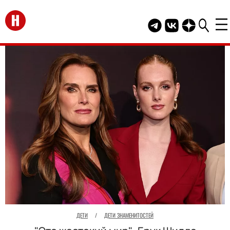
Перейти на главную
Telegram канал HEL
Группа HELLO В
Канал HELLO
ДЕТИ
/
ДЕТИ ЗНАМЕНИТОСТЕЙ