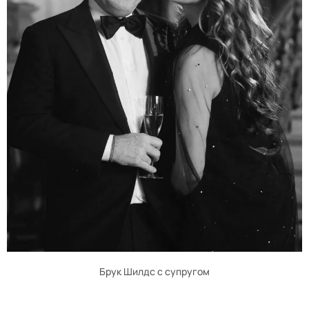
Брук Шилдс с супругом