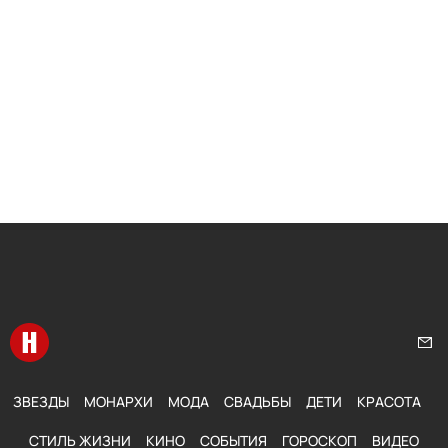
Перейти на главную
Нап
ЗВЕЗДЫ
МОНАРХИ
МОДА
СВАДЬБЫ
ДЕТИ
КРАСОТА
СТИЛЬ ЖИЗНИ
КИНО
СОБЫТИЯ
ГОРОСКОП
ВИДЕО