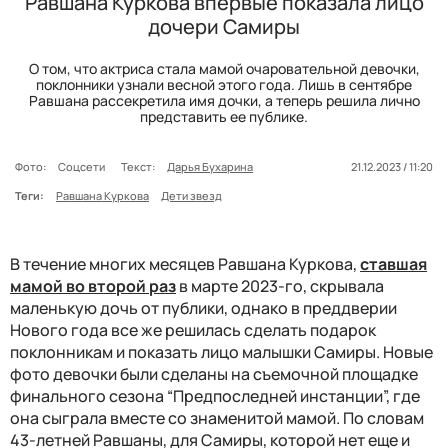
Равшана Куркова впервые показала лицо
дочери Самиры
О том, что актриса стала мамой очаровательной девочки,
поклонники узнали весной этого года. Лишь в сентябре
Равшана рассекретила имя дочки, а теперь решила лично
представить ее публике.
Фото:
Соцсети
Текст:
Дарья Бухарина
21.12.2023 / 11:20
Теги:
Равшана Куркова
Дети звезд
В течение многих месяцев Равшана Куркова,
ставшая
мамой во второй раз
в марте 2023-го, скрывала
маленькую дочь от публики, однако в преддверии
Нового года все же решилась сделать подарок
поклонникам и показать лицо малышки Самиры. Новые
фото девочки были сделаны на съемочной площадке
финального сезона “Предпоследней инстанции”, где
она сыграла вместе со знаменитой мамой. По словам
43-летней Равшаны, для Самиры, которой нет еще и