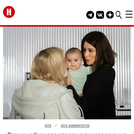
Перейти на главную
Telegram канал HEL
Группа HELLO В
Канал HELLO
ДЕТИ
/
ДЕТИ ЗНАМЕНИТОСТЕЙ