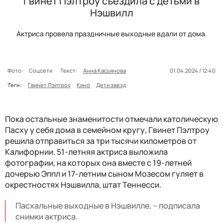
Гвинет Пэлтроу съездила с детьми в
Нэшвилл
Актриса провела праздничные выходные вдали от дома.
Фото:
Соцсети
Текст:
Анна Касьянова
01.04.2024 / 12:40
Теги:
Гвинет Пэлтроу
Кино
Дети звезд
Пока остальные знаменитости отмечали католическую
Пасху у себя дома в семейном кругу, Гвинет Пэлтроу
решила отправиться за три тысячи километров от
Калифорнии. 51-летняя актриса выложила
фотографии, на которых она вместе с 19-летней
дочерью Эппл и 17-летним сыном Мозесом гуляет в
окрестностях Нэшвилла, штат Теннесси.
Пасхальные выходные в Нэшвилле, – подписала
снимки актриса.