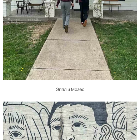
Эппл и Мозес