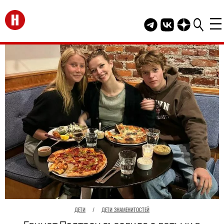
Перейти на главную
Telegram канал HEL
Группа HELLO В
Канал HELLO
ДЕТИ
/
ДЕТИ ЗНАМЕНИТОСТЕЙ