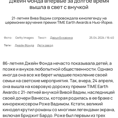
Джейн Фонда впервые за долгое время
вышла в свет с внучкой
21-летняя Вива Вадим сопровождала кинолегенду на
церемонии вручения премии TIME Earth Awards в Нью-Йорке.
Фото:
Getty Images
Текст:
Дарья Бухарина
25.04.2024 / 16:40
Теги:
Джейн Фонда
Дети звезд
86-летняя Джейн Фонда нечасто показывала детей, а
позже и внуков любопытной общественности. Однако
иногда она все же берет младшее поколение своей
семьи на светские мероприятия. Так, вчера, 24 апреля,
она вышла на ковровую дорожку премии TIME Earth
Awards с 21-летней внучкой Вивой Вадим, наследницей
своей дочери Ванессы, которая родилась в ее браке с
кинорежиссером Роже Вадимом. Кстати, великий
кинодел крутил романы со многими легендами экрана,
включая Бриджит Бардо. Роже был первым из трех