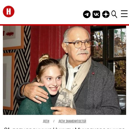
Перейти на главную
Telegram канал HEL
Группа HELLO В
Канал HELLO
ДЕТИ
/
ДЕТИ ЗНАМЕНИТОСТЕЙ