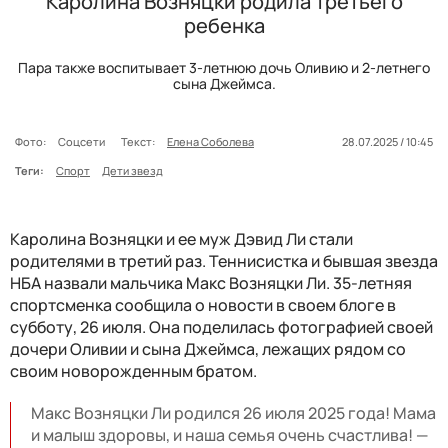
Каролина Возняцки родила третьего
ребенка
Пара также воспитывает 3-летнюю дочь Оливию и 2-летнего
сына Джеймса.
Фото:
Соцсети
Текст:
Елена Соболева
28.07.2025 / 10:45
Теги:
Спорт
Дети звезд
Каролина Возняцки и ее муж Дэвид Ли стали
родителями в третий раз. Теннисистка и бывшая звезда
НБА назвали мальчика Макс Возняцки Ли. 35-летняя
спортсменка сообщила о новости в своем блоге в
субботу, 26 июля. Она поделилась фотографией своей
дочери Оливии и сына Джеймса, лежащих рядом со
своим новорожденным братом.
Макс Возняцки Ли родился 26 июля 2025 года! Мама
и малыш здоровы, и наша семья очень счастлива! —