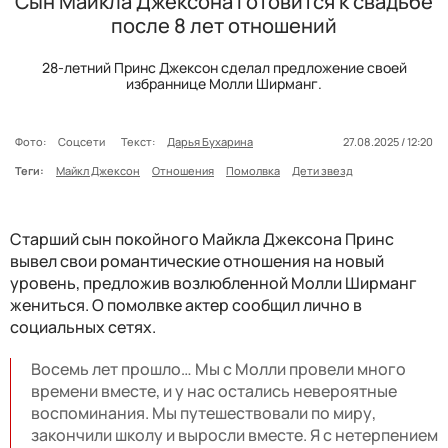
Сын Майкла Джексона готовится к свадьбе
после 8 лет отношений
28-летний Принс Джексон сделал предложение своей
избраннице Молли Ширманг.
Фото:
Соцсети
Текст:
Дарья Бухарина
27.08.2025 / 12:20
Теги:
Майкл Джексон
Отношения
Помолвка
Дети звезд
Старший сын покойного Майкла Джексона Принс
вывел свои романтические отношения на новый
уровень, предложив возлюбленной Молли Ширманг
жениться. О помолвке актер сообщил лично в
социальных сетях.
Восемь лет прошло… Мы с Молли провели много
времени вместе, и у нас остались невероятные
воспоминания. Мы путешествовали по миру,
закончили школу и выросли вместе. Я с нетерпением