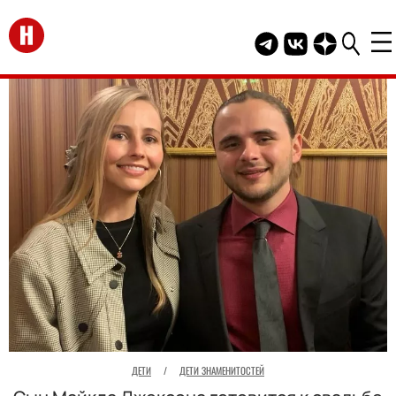
Перейти на главную
Telegram канал HEL
Группа HELLO В
Канал HELLO
ДЕТИ
/
ДЕТИ ЗНАМЕНИТОСТЕЙ