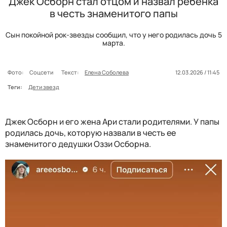
Джек Осборн стал отцом и назвал ребенка
в честь знаменитого папы
Сын покойной рок-звезды сообщил, что у него родилась дочь 5
марта.
Фото:
Соцсети
Текст:
Елена Соболева
12.03.2026 / 11:45
Теги:
Дети звезд
Джек Осборн и его жена Ари стали родителями. У папы
родилась дочь, которую назвали в честь ее
знаменитого дедушки Оззи Осборна.