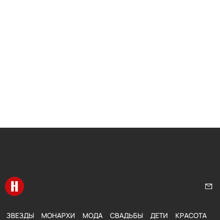
Перейти на главную
Нап
ЗВЕЗДЫ
МОНАРХИ
МОДА
СВАДЬБЫ
ДЕТИ
КРАСОТА