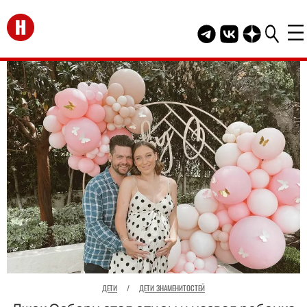
Перейти на главную
Telegram канал HEL
Группа HELLO В
Канал HELLO
ДЕТИ
/
ДЕТИ ЗНАМЕНИТОСТЕЙ