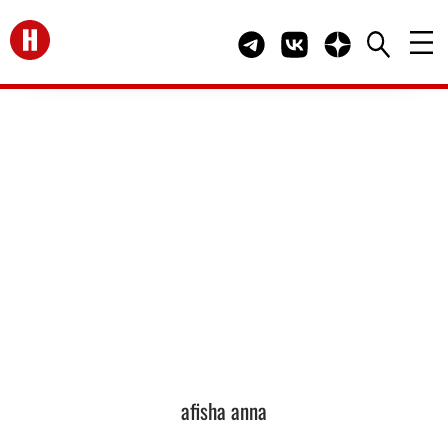
Перейти на главную
Telegram канал HELLO
Группа HELLO Вконта
Канал HELLO в 
afisha anna