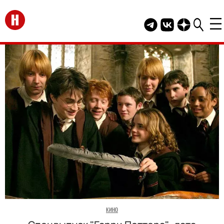
Перейти на главную
Telegram канал HEL
Группа HELLO В
Канал HELLO
КИНО