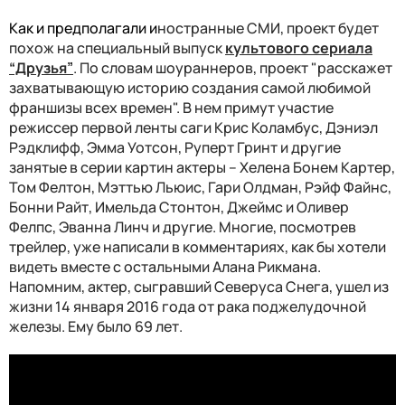
Как и предполагали и
ностранные СМИ, проект будет
похож на специальный выпуск
культового сериала
“Друзья”
. По словам шоураннеров, проект "расскажет
захватывающую историю создания самой любимой
франшизы всех времен". В нем примут участие
режиссер первой ленты саги Крис Коламбус, Дэниэл
Рэдклифф, Эмма Уотсон, Руперт Гринт и другие
занятые в серии картин актеры – Хелена Бонем Картер,
Том Фелтон, Мэттью Льюис, Гари Олдман, Рэйф Файнс,
Бонни Райт, Имельда Стонтон, Джеймс и Оливер
Фелпс, Эванна Линч и другие. Многие, посмотрев
трейлер, уже написали в комментариях, как бы хотели
видеть вместе с остальными Алана Рикмана.
Напомним, актер, сыгравший Северуса Снега, ушел из
жизни 14 января 2016 года от рака поджелудочной
железы. Ему было 69 лет.