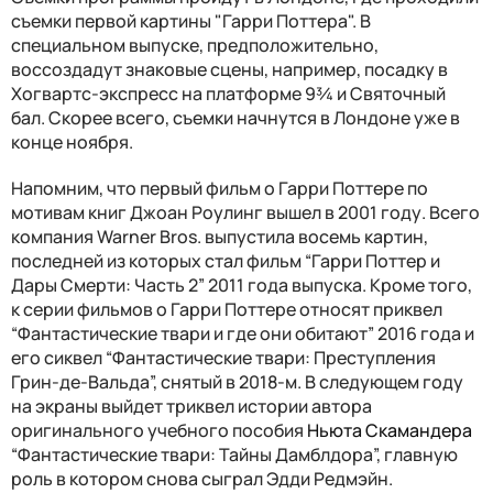
съемки первой картины "Гарри Поттера". В
специальном выпуске, предположительно,
воссоздадут знаковые сцены, например, посадку в
Хогвартс-экспресс на платформе 9¾ и Святочный
бал. Скорее всего, съемки начнутся в Лондоне уже в
конце ноября.
Напомним, что первый фильм о Гарри Поттере по
мотивам книг Джоан Роулинг вышел в 2001 году. Всего
компания Warner Bros. выпустила восемь картин,
последней из которых стал фильм “Гарри Поттер и
Дары Смерти: Часть 2” 2011 года выпуска. Кроме того,
к серии фильмов о Гарри Поттере относят приквел
“Фантастические твари и где они обитают” 2016 года и
его сиквел “Фантастические твари: Преступления
Грин-де-Вальда”, снятый в 2018-м. В следующем году
на экраны выйдет триквел истории автора
оригинального учебного пособия
Ньюта Скамандера
“Фантастические твари: Тайны Дамблдора”, главную
роль в котором снова сыграл Эдди Редмэйн.