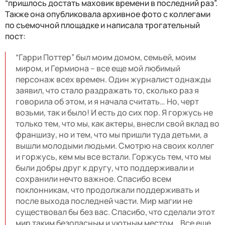
“пришлось достать маховик времени в последний раз”.
Также она опубликовала архивное фото с коллегами
по съемочной площадке и написала трогательный
пост:
“Гарри Поттер” был моим домом, семьей, моим
миром, и Гермиона – все еще мой любимый
персонаж всех времен. Один журналист однажды
заявил, что стало раздражать то, сколько раз я
говорила об этом, и я начала считать… Но, черт
возьми, так и было! И есть до сих пор. Я горжусь не
только тем, что мы, как актеры, внесли свой вклад во
франшизу, но и тем, что мы пришли туда детьми, а
вышли молодыми людьми. Смотрю на своих коллег
и горжусь, кем мы все встали. Горжусь тем, что мы
были добры друг к другу, что поддерживали и
сохранили нечто важное. Спасибо всем
поклонникам, что продолжали поддерживать и
после выхода последней части. Мир магии не
существовал бы без вас. Спасибо, что сделали этот
мир таким безопасным и уютным местом… Все еще