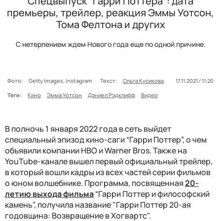
Спецвыпуск "Гарри Поттера": дата
премьеры, трейлер, реакция Эммы Уотсон,
Тома Фелтона и других
С нетерпением ждем Нового года еще по одной причине.
Фото:
Getty Images, Instagram
Текст:
Ольга Кусикова
17.11.2021 / 11:20
Теги:
Кино
Эмма Уотсон
Дэниел Рэдклифф
Видео
В полночь 1 января 2022 года в сеть выйдет
специальный эпизод кино-саги “Гарри Поттер”, о чем
объявили компании HBO и Warner Bros. Также на
YouTube-канале вышел первый официальный трейлер,
в который вошли кадры из всех частей серии фильмов
о юном волшебнике. Программа, посвященная
20-
летию выхода фильма
“Гарри Поттер и философский
камень”, получила название "Гарри Поттер 20-ая
годовщина: Возвращение в Хогвартс".