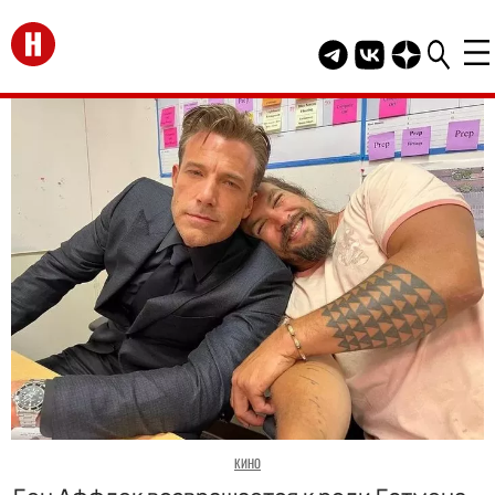
Перейти на главную
Telegram канал HEL
Группа HELLO В
Канал HELLO
КИНО