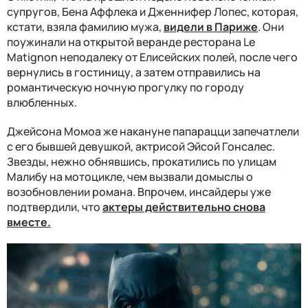
супругов, Бена Аффлека и Дженнифер Лопес, которая,
кстати, взяла фамилию мужа,
видели в Париже
. Они
поужинали на открытой веранде ресторана Le
Matignon неподалеку от Елисейских полей, после чего
вернулись в гостиницу, а затем отправились на
романтическую ночную прогулку по городу
влюбленных.
Джейсона Момоа же накануне папарацци запечатлели
с его бывшей девушкой, актрисой Эйсой Гонсалес.
Звезды, нежно обнявшись, прокатились по улицам
Малибу на мотоцикле, чем вызвали домыслы о
возобновлении романа. Впрочем, инсайдеры уже
подтвердили, что
актеры действительно снова
вместе.