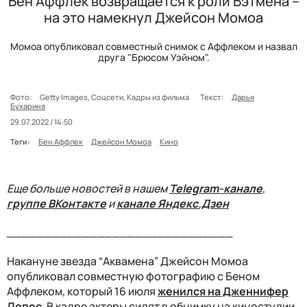
Бен Аффлек возвращается к роли Бэтмена –
на это намекнул Джейсон Момоа
Момоа опубликовал совместный снимок с Аффлеком и назвал
друга "Брюсом Уэйном".
Фото:
Getty Images, Соцсети, Кадры из фильма
Текст:
Дарья
Бухарина
29.07.2022 / 14:50
Теги:
Бен Аффлек
Джейсон Момоа
Кино
Еще больше новостей в нашем
Telegram-канале
,
группе ВКонтакте
и
канале Яндекс.Дзен
______________________________
Накануне звезда “Аквамена” Джейсон Момоа
опубликовал совместную фотографию с Беном
Аффлеком, который 16 июля
женился на Дженнифер
Лопес
. В кадре актеры сидят в обнимку на киностудии