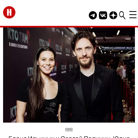
Перейти на главную
Telegram канал HEL
Группа HELLO В
Канал HELLO
КИНО