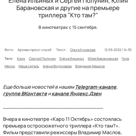
Елена Ильиных и Сергей Полунин, Юлия
Барановская и другие на премьере
триллера "Кто там?"
В кинотеатрах с 15 сентября.
Фото:
Архивы пресс-служб
Текст:
Ольга Кусикова
12.09.2022 / 14:35
Теги:
Кино
Сергей Полунин
Елена Ильиных
Юлия Барановская
Гела
Месхи
Маша Цигаль
Алена Водонаева
Владимир Машков
Еще больше новостей в нашем
Telegram-канале
,
группе ВКонтакте
и
канале Яндекс.Дзен
______________________________
Вчера в кинотеатре «Каро 11 Октябрь» состоялась
премьера остросюжетного триллера «Кто там?».
Фильм представили режиссеры Владимир Маслов,