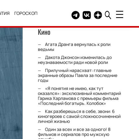
ЫТИЯ
ГОРОСКОП
Telegram канал HELLO
Группа HELLO Вконтакт
Канал HELLO в Дзе
Кино
Агата Дранга вернулась к роли
ведьмы
Дакота Джонсон изменилась до
неузнаваемости ради новой роли
Прилучный нарасхват: главные
экранные образы Павла за последние
годы
«Я понятия не имею, как тут
оказался»: эксклюзивный комментарий
Гарика Харламова с премьеры фильма
«Последний богатырь. Колобок»
Как разберешься в себе, звони: 6
киногероев с самой сложносочиненной
личной жизнью
Один за всех и все за одного! 8
фильмов и сериалов про мужскую