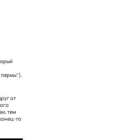
торый
 пармы").
друг от
того
ви, тем
аконец-то