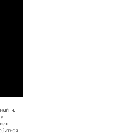
найти, –
на
иал,
юбиться.