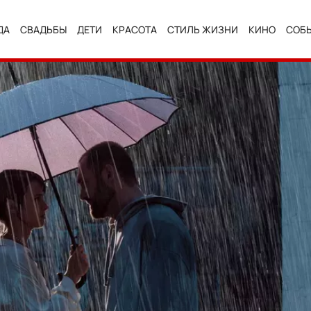
ДА
СВАДЬБЫ
ДЕТИ
КРАСОТА
СТИЛЬ ЖИЗНИ
КИНО
СОБ