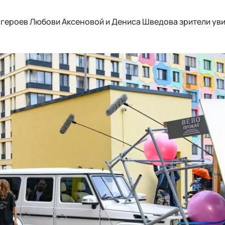
героев Любови Аксеновой и Дениса Шведова зрители уви
.