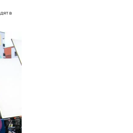
дят в