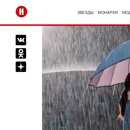
Перейти на главную
ЗВЕЗДЫ
МОНАРХИ
МО
Поделиться Вконтакте
Поделиться в Одноклассниках
Подписаться на нас в Дзен