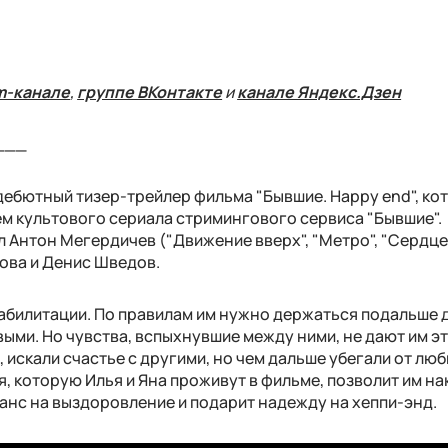
m-канале
,
группе ВКонтакте
и
канале Яндекс.Дзен
___
ебютный тизер-трейлер фильма "Бывшие. Happy end", ко
 культового сериала стримингового сервиса "Бывшие".
 Антон Мегердичев ("Движение вверх", "Метро", "Сердце
ова и Денис Шведов.
еабилитации. По правилам им нужно держаться подальше 
звыми. Но чувства, вспыхнувшие между ними, не дают им э
 искали счастье с другими, но чем дальше убегали от люб
ия, которую Илья и Яна проживут в фильме, позволит им н
шанс на выздоровление и подарит надежду на хеппи-энд.