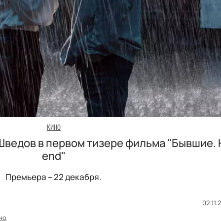
КИНО
Шведов в первом тизере фильма "Бывшие.
end"
Премьера – 22 декабря.
02.11.
но