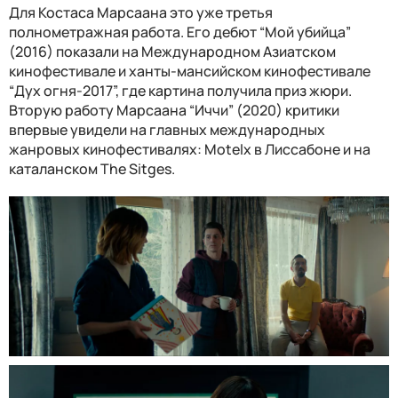
Для Костаса Марсаана это уже третья
полнометражная работа. Его дебют “Мой убийца”
(2016) показали на Международном Азиатском
кинофестивале и ханты-мансийском кинофестивале
“Дух огня-2017”, где картина получила приз жюри.
Вторую работу Марсаана “Иччи” (2020) критики
впервые увидели на главных международных
жанровых кинофестивалях: Motelx в Лиссабоне и на
каталанском The Sitges.