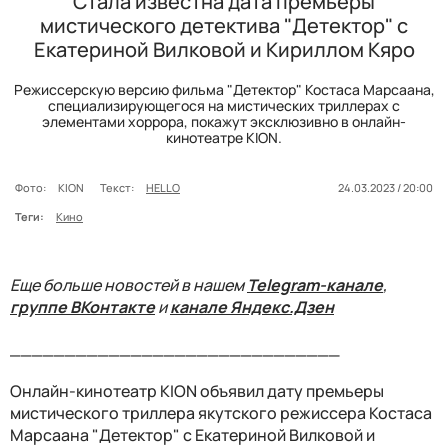
Стала известна дата премьеры
мистического детектива "Детектор" с
Екатериной Вилковой и Кириллом Кяро
Режиссерскую версию фильма "Детектор" Костаса Марсаана,
специализирующегося на мистических триллерах с
элементами хоррора, покажут эксклюзивно в онлайн-
кинотеатре KION.
Фото:
KION
Текст:
HELLO
24.03.2023 / 20:00
Теги:
Кино
Еще больше новостей в нашем
Telegram-канале
,
группе ВКонтакте
и
канале Яндекс.Дзен
______________________________
Онлайн-кинотеатр KION объявил дату премьеры
мистического триллера якутского режиссера Костаса
Марсаана "Детектор" с Екатериной Вилковой и