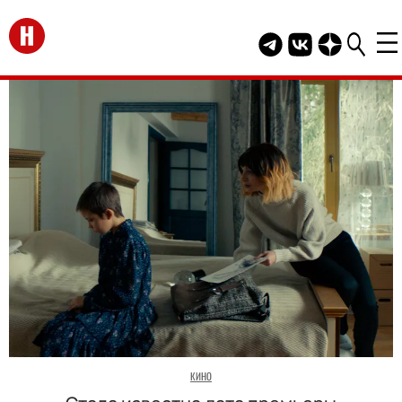
Перейти на главную
Telegram канал HEL
Группа HELLO В
Канал HELLO
КИНО