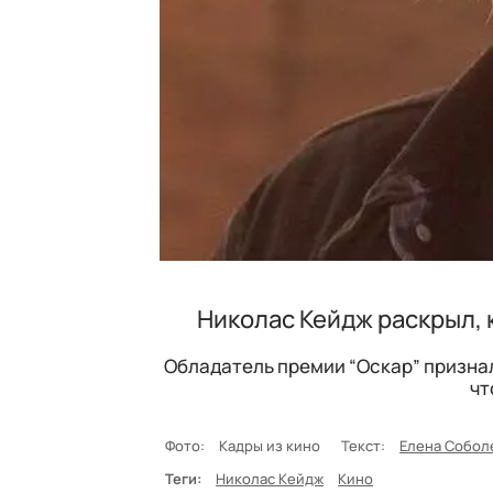
Николас Кейдж раскрыл, 
Обладатель премии “Оскар” призналс
чт
Фото:
Кадры из кино
Текст:
Елена Собол
Теги:
Николас Кейдж
Кино