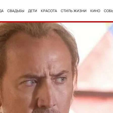
ДА
СВАДЬБЫ
ДЕТИ
КРАСОТА
СТИЛЬ ЖИЗНИ
КИНО
СОБ