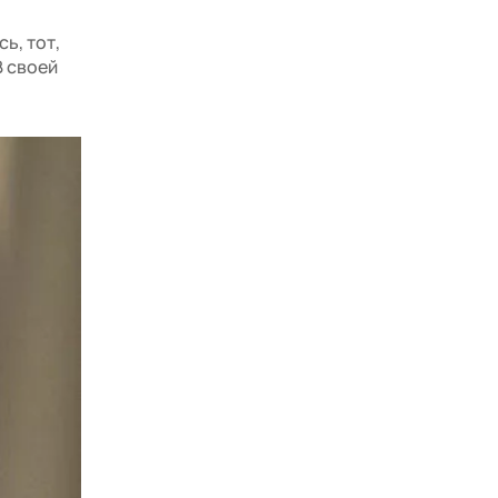
ь, тот,
В своей