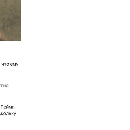
 что ему
угие
 Рейми
скольку