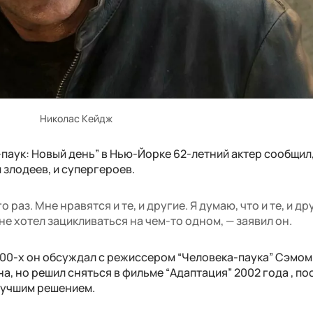
Николас Кейдж
паук: Новый день” в Нью-Йорке 62-летний актер сообщил,
 злодеев, и супергероев.
 раз. Мне нравятся и те, и другие. Я думаю, что и те, и др
не хотел зацикливаться на чем-то одном, — заявил он.
2000-х он обсуждал с режиссером “Человека-паука” Сэмом
, но решил сняться в фильме “Адаптация” 2002 года , по
 лучшим решением.