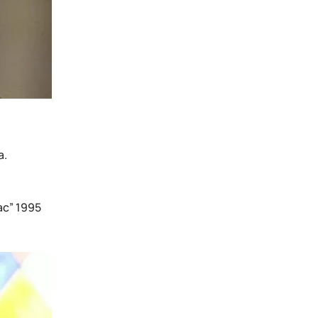
а.
ас” 1995