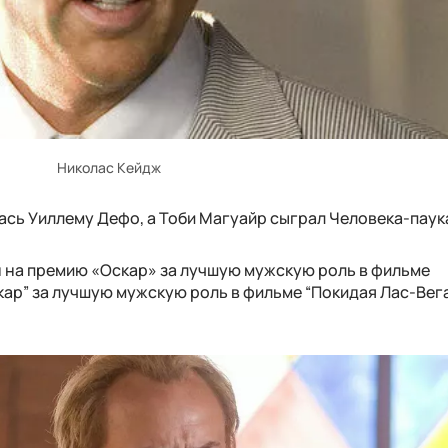
Николас Кейдж
ась Уиллему Дефо, а Тоби Магуайр сыграл Человека-паук
 на премию «Оскар» за лучшую мужскую роль в фильме
скар” за лучшую мужскую роль в фильме “Покидая Лас-Вег