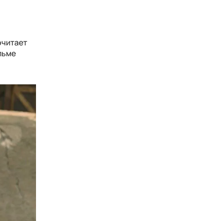
очитает
льме