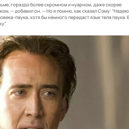
льме, гораздо более скромном и нуарном, даже скорее
ом, — добавил он. — Но я помню, как сказал Сэму: “Надеюс
овека-паука, хотя бы немного передаст язык тела паука. 
у”.