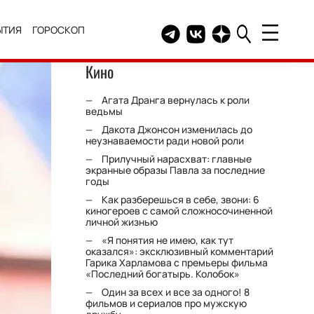
ЫТИЯ
ГОРОСКОП
Telegram канал HELLO
Группа HELLO Вконтакт
Канал HELLO в Дзе
Кино
Агата Дранга вернулась к роли
ведьмы
Дакота Джонсон изменилась до
неузнаваемости ради новой роли
Прилучный нарасхват: главные
экранные образы Павла за последние
годы
Как разберешься в себе, звони: 6
киногероев с самой сложносочиненной
личной жизнью
«Я понятия не имею, как тут
оказался»: эксклюзивный комментарий
Гарика Харламова с премьеры фильма
«Последний богатырь. Колобок»
Один за всех и все за одного! 8
фильмов и сериалов про мужскую