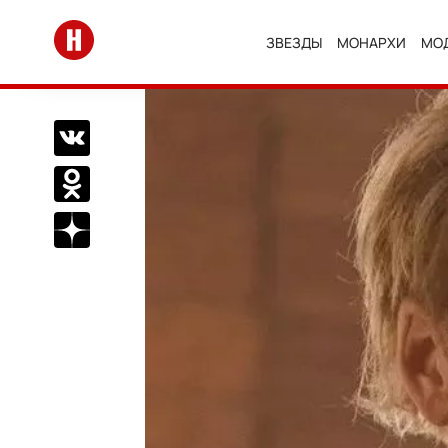
Перейти на главную
ЗВЕЗДЫ
МОНАРХИ
МО
Поделиться Вконтакте
Поделиться в Одноклассниках
Подписаться на нас в Дзен