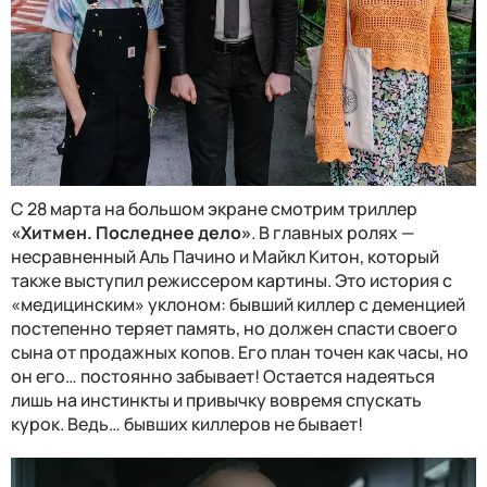
С 28 марта на большом экране смотрим триллер
«Хитмен. Последнее дело»
. В главных ролях —
несравненный Аль Пачино и Майкл Китон, который
также выступил режиссером картины. Это история с
«медицинским» уклоном: бывший киллер с деменцией
постепенно теряет память, но должен спасти своего
сына от продажных копов. Его план точен как часы, но
он его… постоянно забывает! Остается надеяться
лишь на инстинкты и привычку вовремя спускать
курок. Ведь… бывших киллеров не бывает!