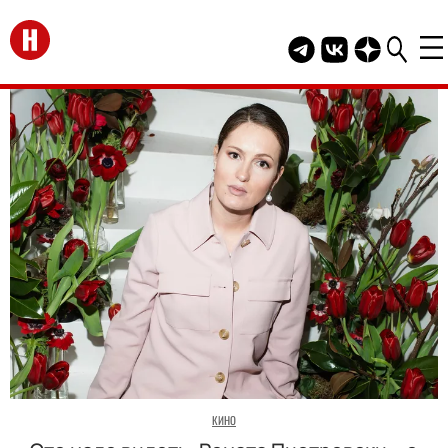
Перейти на главную
Telegram канал HEL
Группа HELLO В
Канал HELLO
КИНО