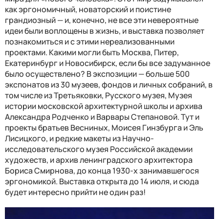
как эргономичный, новаторский и поистине
грандиозный — и, конечно, не все эти невероятные
идеи были воплощены в жизнь, и выставка позволяет
познакомиться и с этими нереализованными
проектами. Какими могли быть Москва, Питер,
Екатеринбург и Новосибирск, если бы все задуманное
было осуществлено? В экспозиции — больше 500
экспонатов из 30 музеев, фондов и личных собраний, в
том числе из Третьяковки, Русского музея, Музея
истории московской архитектурной школы и архива
Александра Родченко и Варвары Степановой. Тут и
проекты братьев Весниных, Моисея Гинзбурга и Эль
Лисицкого, и редкие макеты из Научно-
исследовательского музея Российской академии
художеств, и архив ленинградского архитектора
Бориса Смирнова, до конца 1930-х занимавшегося
эргономикой. Выставка открыта до 14 июля, и сюда
будет интересно прийти не один раз!