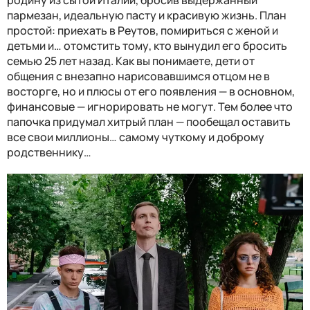
родину из сытой Италии, бросив выдержанный
пармезан, идеальную пасту и красивую жизнь. План
простой: приехать в Реутов, помириться с женой и
детьми и… отомстить тому, кто вынудил его бросить
семью 25 лет назад. Как вы понимаете, дети от
общения с внезапно нарисовавшимся отцом не в
восторге, но и плюсы от его появления — в основном,
финансовые — игнорировать не могут. Тем более что
папочка придумал хитрый план — пообещал оставить
все свои миллионы… самому чуткому и доброму
родственнику…