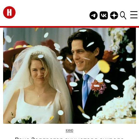
Перейти на главную
Telegram канал HEL
Группа HELLO В
Канал HELLO
КИНО