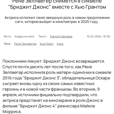
Рене Зеллвегер снимется в сиквеле
"Бриджит Джонс" вместе с Хью Грантом
Актриса исполнит свою звездную роль в новом продолжении
саги, которое выйдет в кинотеатрах в 2025 году.
Фото:
Кадры из кино
Текст:
Елена Соболева
10.04.2024 / 10:30
Теги:
Рене Зеллвегер
Хью Грант
Кино
Поклонники ликуют: Бриджит Джонс возвращается.
Спустя почти десять лет после того, как Рене
Зеллвегер исполнила роль матери-одиночки в сиквеле
2016 года "Бриджит Джонс 3", обладательница Оскара
сыграет вновь одну из своих самых известных
героинь и в новой части франшизы. Во вторник, 9
апреля, источники фициально подтвердили, что
актриса предстанет на киноэкране в роли Джонс в
фильме "Бриджит Джонс 4" режиссера Майкла
Морриса.