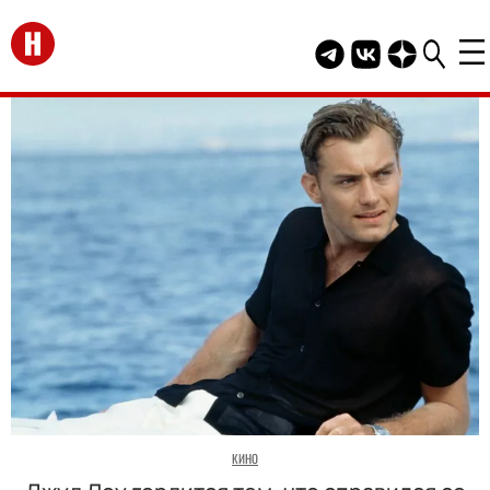
Перейти на главную
Telegram канал HEL
Группа HELLO В
Канал HELLO
КИНО