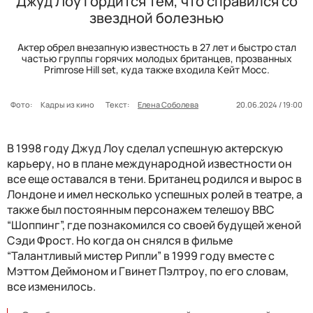
Джуд Лоу гордится тем, что справился со
звездной болезнью
Актер обрел внезапную известность в 27 лет и быстро стал
частью группы горячих молодых британцев, прозванных
Primrose Hill set, куда также входила Кейт Мосс.
Фото:
Кадры из кино
Текст:
Елена Соболева
20.06.2024 / 19:00
В 1998 году Джуд Лоу сделал успешную актерскую
карьеру, но в плане международной известности он
все еще оставался в тени. Британец родился и вырос в
Лондоне и имел несколько успешных ролей в театре, а
также был постоянным персонажем телешоу BBC
“Шоппинг”, где познакомился со своей будущей женой
Сэди Фрост. Но когда он снялся в фильме
“Талантливый мистер Рипли” в 1999 году вместе с
Мэттом Деймоном и Гвинет Пэлтроу, по его словам,
все изменилось.