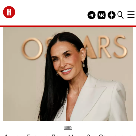
Перейти на главную
Telegram канал HEL
Группа HELLO В
Канал HELLO
КИНО