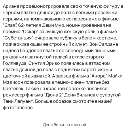
Ариана продемонстрировала свою точеную фигуру в
черном платье длиной до пола с легкими розовыми
перьями, напоминающими о ее персонаже в фильме
“Злая”. 62-летняя Деми Мур, номинированная на
премию “Оскар” за лучшую женскую роль в фильме
“Субстанция”, очаровала публику в белом костюме,
подчеркивающем ее стройный силуэт. Зои Салдана
надела бордовое платье со свободными пышными
рукавами и затянутой талией в стиле старого
Голливуда. Синтия Эриво появилась в атласном
платье длиной до пола с поднятым воротником и
цветочной вышивкой. А звезда фильма “Анора” Майки
Мэдисон позировала в темно-синем платье без
бретелек. Также на красной дорожке появился
режиссер фильма “Дюна 2” Дени Вильнев с супругой
Тани Лапуант. Больше образов смотрите в нашей
фотогалерее.
Дени Вильнев с женой