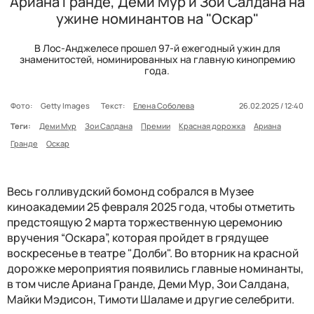
Ариана Гранде, Деми Мур и Зои Салдана на
ужине номинантов на "Оскар"
В Лос-Анджелесе прошел 97-й ежегодный ужин для
знаменитостей, номинированных на главную кинопремию
года.
Фото:
Getty Images
Текст:
Елена Соболева
26.02.2025 / 12:40
Теги:
Деми Мур
Зои Салдана
Премии
Красная дорожка
Ариана
Гранде
Оскар
Весь голливудский бомонд собрался в Музее
киноакадемии 25 февраля 2025 года, чтобы отметить
предстоящую 2 марта торжественную церемонию
вручения “Оскара”, которая пройдет в грядущее
воскресенье в театре "Долби". Во вторник на красной
дорожке мероприятия появились главные номинанты,
в том числе Ариана Гранде, Деми Мур, Зои Салдана,
Майки Мэдисон, Тимоти Шаламе и другие селебрити.