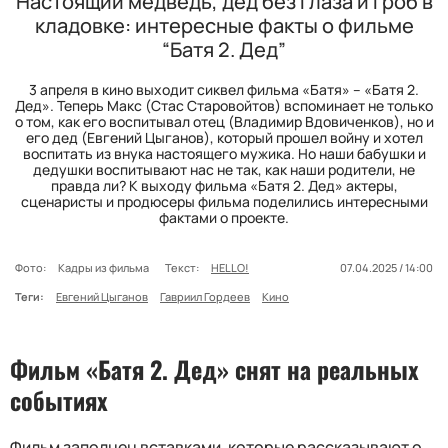
Настоящий медведь, дед без глаза и гроб в
кладовке: интересные факты о фильме
“Батя 2. Дед”
3 апреля в кино выходит сиквел фильма «Батя» – «Батя 2.
Дед». Теперь Макс (Стас Старовойтов) вспоминает не только
о том, как его воспитывал отец (Владимир Вдовиченков), но и
его дед (Евгений Цыганов), который прошел войну и хотел
воспитать из внука настоящего мужика. Но наши бабушки и
дедушки воспитывают нас не так, как наши родители, не
правда ли? К выходу фильма «Батя 2. Дед» актеры,
сценаристы и продюсеры фильма поделились интересными
фактами о проекте.
Фото:
Кадры из фильма
Текст:
HELLO!
07.04.2025 / 14:00
Теги:
Евгений Цыганов
Гавриил Гордеев
Кино
Фильм «Батя 2.
Дед» снят на реальных
событиях
Фильм заполнен вставками, которые рассказывают о