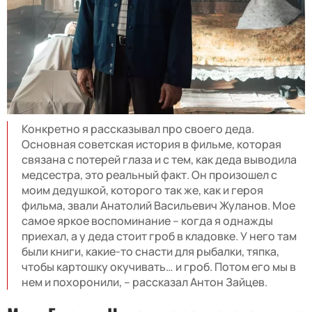
Конкретно я рассказывал про своего деда.
Основная советская история в фильме, которая
связана с потерей глаза и с тем, как деда выводила
медсестра, это реальный факт. Он произошел с
моим дедушкой, которого так же, как и героя
фильма, звали Анатолий Васильевич Жуланов. Мое
самое яркое воспоминание – когда я однажды
приехал, а у деда стоит гроб в кладовке. У него там
были книги, какие-то снасти для рыбалки, тяпка,
чтобы картошку окучивать… и гроб. Потом его мы в
нем и похоронили, – рассказал Антон Зайцев.