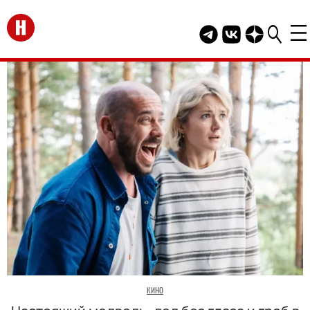
Перейти на главную
Telegram канал HEL
Группа HELLO В
Канал HELLO
КИНО