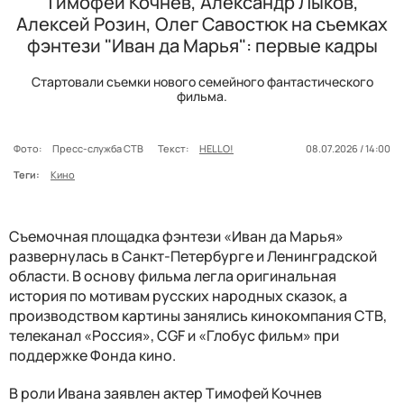
Тимофей Кочнев, Александр Лыков,
Алексей Розин, Олег Савостюк на съемках
фэнтези "Иван да Марья": первые кадры
Стартовали съемки нового семейного фантастического
фильма.
Фото:
Пресс-служба СТВ
Текст:
HELLO!
08.07.2026 / 14:00
Теги:
Кино
Съемочная площадка фэнтези «Иван да Марья»
развернулась в Санкт-Петербурге и Ленинградской
области. В основу фильма легла оригинальная
история по мотивам русских народных сказок, а
производством картины занялись кинокомпания СТВ,
телеканал «Россия», CGF и «Глобус фильм» при
поддержке Фонда кино.
В роли Ивана заявлен актер Тимофей Кочнев