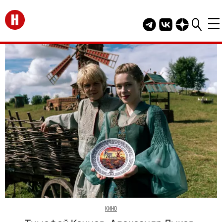
Перейти на главную
Telegram канал HEL
Группа HELLO В
Канал HELLO
КИНО