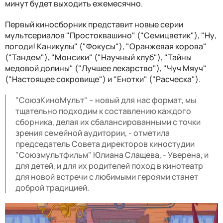
минут будет выходить ежемесячно.
Первый киносборник представит новые серии
мультсериалов "Простоквашино" ("Семицветик"), "Ну,
погоди! Каникулы" ("Фокусы"), "Оранжевая корова"
("Тандем"), "Монсики" ("Научный клуб"), "Тайны
медовой долины" ("Лучшее лекарство"), "Чуч Мяуч"
("Настоящее сокровище") и "Енотки" ("Расческа").
"СоюзКиноМульт" – новый для нас формат, мы
тщательно подходим к составлению каждого
сборника, делая их сбалансированными с точки
зрения семейной аудитории, - отметила
председатель Совета директоров киностудии
"Союзмультфильм" Юлиана Слащева, - Уверена, и
для детей, и для их родителей поход в кинотеатр
для новой встречи с любимыми героями станет
доброй традицией.