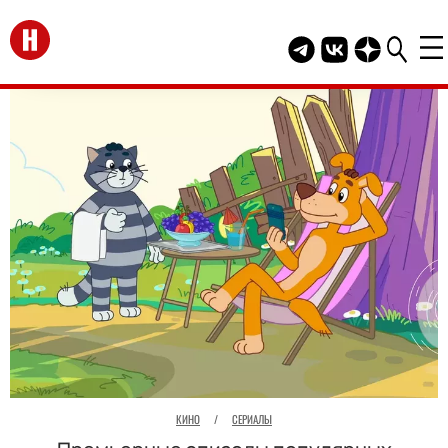
Перейти на главную
Telegram канал HEL
Группа HELLO В
Канал HELLO
КИНО
/
СЕРИАЛЫ