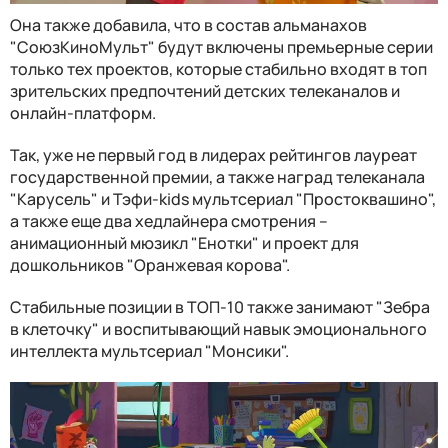
Она также добавила, что в состав альманахов
"СоюзКиноМульт" будут включены премьерные серии
только тех проектов, которые стабильно входят в топ
зрительских предпочтений детских телеканалов и
онлайн-платформ.
Так, уже не первый год в лидерах рейтингов лауреат
государственной премии, а также наград телеканала
"Карусель" и Тэфи-kids мультсериал "Простоквашино",
а также еще два хедлайнера смотрения –
анимационный мюзикл "Енотки" и проект для
дошкольников "Оранжевая корова".
Стабильные позиции в ТОП-10 также занимают "Зебра
в клеточку" и воспитывающий навык эмоционального
интеллекта мультсериал "Монсики".