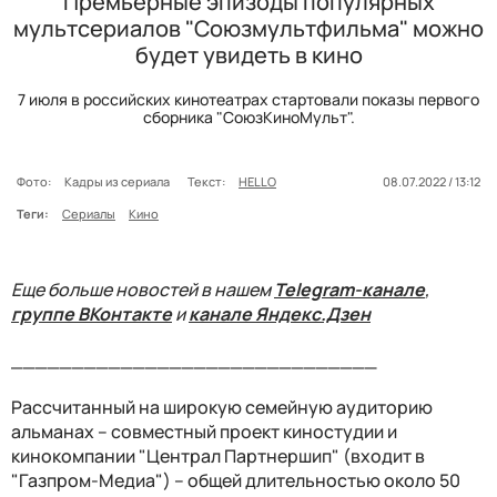
Премьерные эпизоды популярных
мультсериалов "Союзмультфильма" можно
будет увидеть в кино
7 июля в российских кинотеатрах стартовали показы первого
сборника "СоюзКиноМульт".
Фото:
Кадры из сериала
Текст:
HELLO
08.07.2022 / 13:12
Теги:
Сериалы
Кино
Еще больше новостей в нашем
Telegram-канале
,
группе ВКонтакте
и
канале Яндекс.Дзен
______________________________
Рассчитанный на широкую семейную аудиторию
альманах – совместный проект киностудии и
кинокомпании "Централ Партнершип" (входит в
"Газпром-Медиа") – общей длительностью около 50