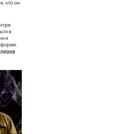
, что он
ентре
ься в
ни и
тформе.
ллиона