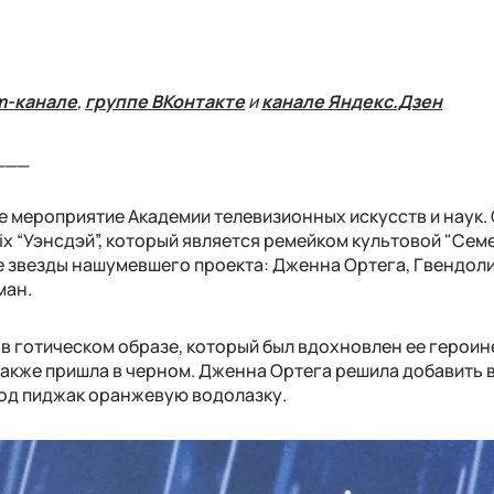
m-канале
,
группе ВКонтакте
и
канале Яндекс.Дзен
___
 мероприятие Академии телевизионных искусств и наук.
x “Уэнсдэй”, который является ремейком культовой "Сем
ые звезды нашумевшего проекта: Дженна Ортега, Гвендол
ман.
в готическом образе, который был вдохновлен ее героин
акже пришла в черном. Дженна Ортега решила добавить в
под пиджак оранжевую водолазку.