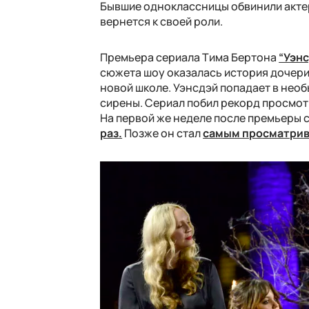
Бывшие одноклассницы обвинили актер
вернется к своей роли.
Премьера сериала Тима Бертона
“Уэн
сюжета шоу оказалась история дочери
новой школе. Уэнсдэй попадает в необ
сирены. Сериал побил рекорд просмо
На первой же неделе после премьеры
раз.
Позже он стал
самым просматри