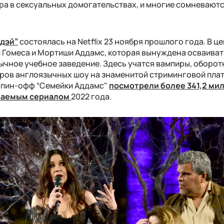
а в сексуальных домогательствах, и многие сомневаются
сдэй”
состоялась на Netflix 23 ноября прошлого года. В ц
 Гомеса и Мортиши Аддамс, которая вынуждена осваиват
ычное учебное заведение. Здесь учатся вампиры, оборот
тров англоязычных шоу на знаменитой стриминговой пла
 спин-офф “Семейки Аддамс"
посмотрели более 341,2 ми
ваемым сериалом
2022 года.