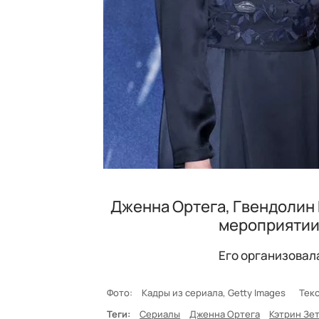
Дженна Ортега, Гвендолин 
мероприятии
Его организовал
Фото:
Кадры из сериала, Getty Images
Текс
Теги:
Сериалы
Дженна Ортега
Кэтрин Зе