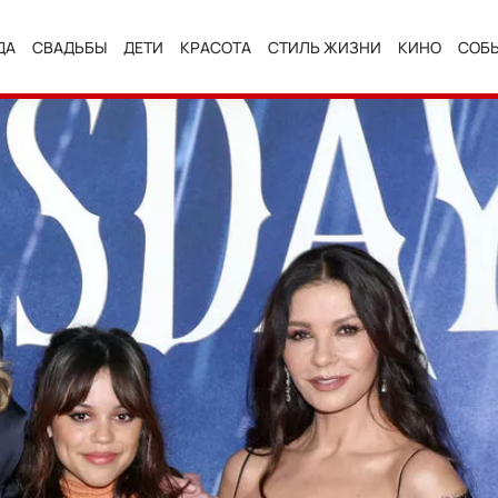
ДА
СВАДЬБЫ
ДЕТИ
КРАСОТА
СТИЛЬ ЖИЗНИ
КИНО
СОБ