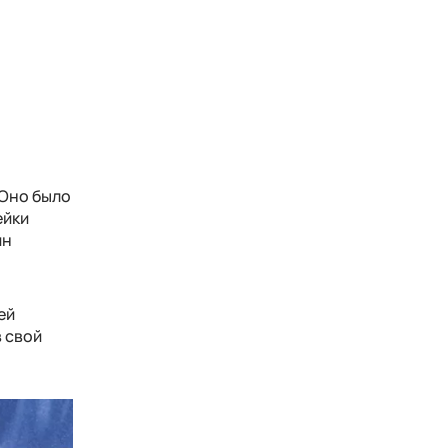
 Оно было
ейки
ин
ей
 свой