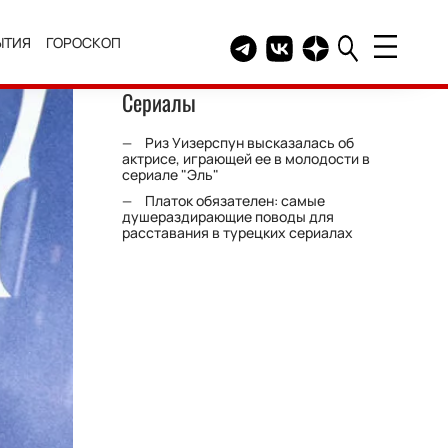
ЫТИЯ
ГОРОСКОП
Telegram канал HELLO
Группа HELLO Вконтакт
Канал HELLO в Дзе
Сериалы
Риз Уизерспун высказалась об
актрисе, играющей ее в молодости в
сериале "Эль"
Платок обязателен: самые
душераздирающие поводы для
расставания в турецких сериалах