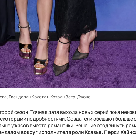
ега, Гвендолин Кристи и Кэтрин Зета-Джонс
второй сезон. Точная дата выхода новых серий пока неизв
екоторыми подробностями. Создатели обещают больше с
льше ужасов вместо романтики. Решение отодвинуть ром
андалом вокруг исполнителя роли Ксавье, Перси Хайнс