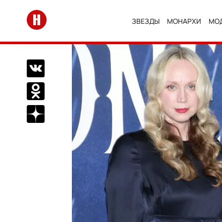
Перейти на главную
ЗВЕЗДЫ
МОНАРХИ
МО
Поделиться Вконтакте
Поделиться в Одноклассниках
Подписаться на нас в Дзен