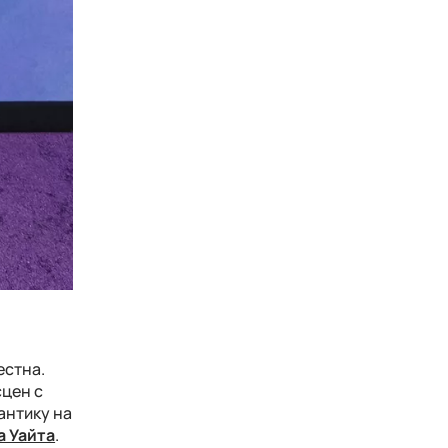
естна.
цен с
антику на
а Уайта
.