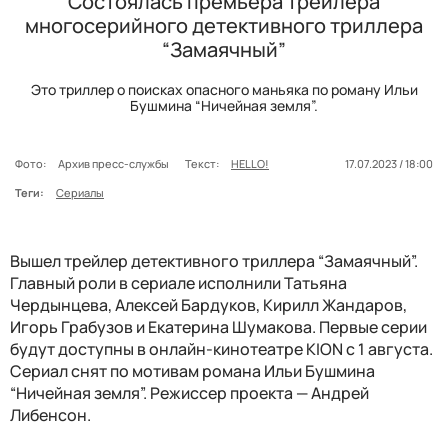
Состоялась премьера трейлера
многосерийного детективного триллера
“Замаячный”
Это триллер о поисках опасного маньяка по роману Ильи
Бушмина “Ничейная земля”.
Фото:
Архив пресс-службы
Текст:
HELLO!
17.07.2023 / 18:00
Теги:
Сериалы
Вышел трейлер детективного триллера “Замаячный”.
Главный роли в сериале исполнили Татьяна
Чердынцева, Алексей Бардуков, Кирилл Жандаров,
Игорь Грабузов и Екатерина Шумакова. Первые серии
будут доступны в онлайн-кинотеатре KION с 1 августа.
Сериал снят по мотивам романа Ильи Бушмина
“Ничейная земля”. Режиссер проекта — Андрей
Либенсон.