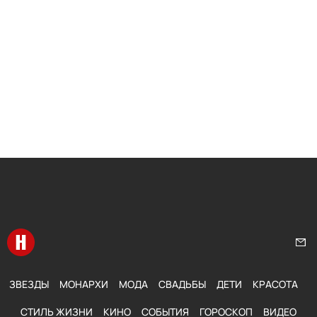
Перейти на главную
Нап
ЗВЕЗДЫ
МОНАРХИ
МОДА
СВАДЬБЫ
ДЕТИ
КРАСОТА
СТИЛЬ ЖИЗНИ
КИНО
СОБЫТИЯ
ГОРОСКОП
ВИДЕО