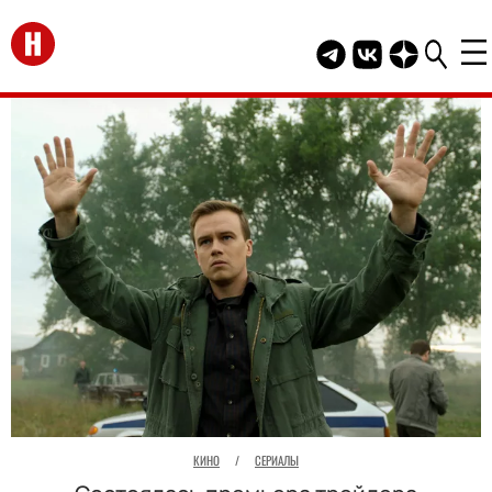
Перейти на главную
Telegram канал HEL
Группа HELLO В
Канал HELLO
КИНО
/
СЕРИАЛЫ