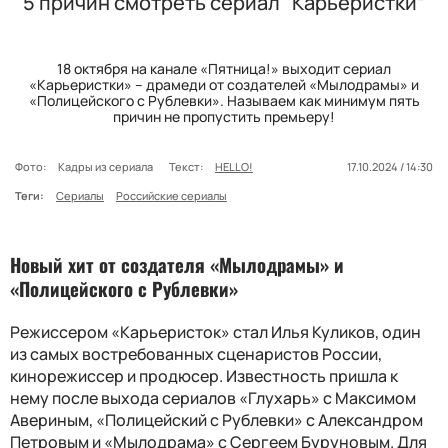
5 причин смотреть сериал “Карьеристки”
18 октября на канале «Пятница!» выходит сериал
«Карьеристки» – драмеди от создателей «Мылодрамы» и
«Полицейского с Рублевки». Называем как минимум пять
причин не пропустить премьеру!​
Фото:
Кадры из сериала
Текст:
HELLO!
17.10.2024 / 14:30
Теги:
Сериалы
Российские сериалы
Новый хит от создателя «Мылодрамы» и
«Полицейского с Рублевки»
Режиссером «Карьеристок» стал Илья Куликов, один
из самых востребованных сценаристов России,
кинорежиссер и продюсер. Известность пришла к
нему после выхода сериалов «Глухарь» с Максимом
Авериным, «Полицейский с Рублевки» с Александром
Петровым и «Мылодрама» с Сергеем Буруновым. Для