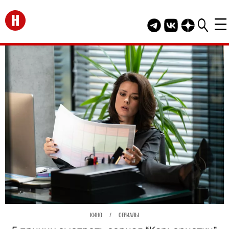
Перейти на главную
Telegram канал HEL
Группа HELLO В
Канал HELLO
КИНО
/
СЕРИАЛЫ