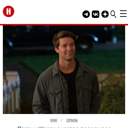
Перейти на главную
Telegram канал HEL
Группа HELLO В
Канал HELLO
КИНО
/
СЕРИАЛЫ