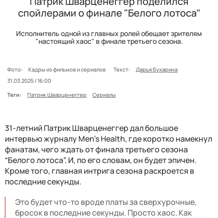
Патрик Шварценеггер поделился
спойлерами о финале "Белого лотоса"
Исполнитель одной из главных ролей обещает зрителям
"настоящий хаос" в финале третьего сезона.
Фото:
Кадры из фильмов и сериалов
Текст:
Дарья Бухарина
31.03.2025 / 16:00
Теги:
Патрик Шварценеггер
Сериалы
31-летний Патрик Шварценеггер дал большое
интервью журналу Men's Health, где коротко намекнул
фанатам, чего ждать от финала третьего сезона
“Белого лотоса”. И, по его словам, он будет эпичен.
Кроме того, главная интрига сезона раскроется в
последние секунды.
Это будет что-то вроде платы за сверхурочные,
бросок в последние секунды. Просто хаос. Как