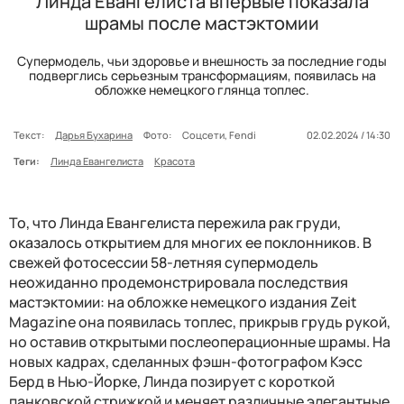
Линда Евангелиста впервые показала
шрамы после мастэктомии
Супермодель, чьи здоровье и внешность за последние годы
подверглись серьезным трансформациям, появилась на
обложке немецкого глянца топлес.
Текст:
Дарья Бухарина
Фото:
Соцсети, Fendi
02.02.2024 / 14:30
Теги:
Линда Евангелиста
Красота
То, что Линда Евангелиста пережила рак груди,
оказалось открытием для многих ее поклонников. В
свежей фотосессии 58-летняя супермодель
неожиданно продемонстрировала последствия
мастэктомии: на обложке немецкого издания
Zeit
Magazine она появилась топлес, прикрыв грудь рукой,
но оставив открытыми послеоперационные шрамы. На
новых кадрах, сделанных фэшн-фотографом Кэсс
Берд в Нью-Йорке, Линда позирует с короткой
панковской стрижкой и меняет различные элегантные