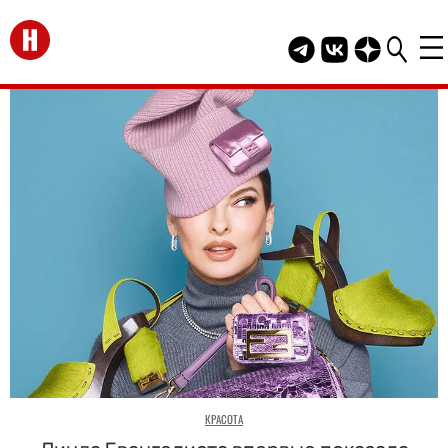
Перейти на главную
Telegram канал HEL
Группа HELLO В
Канал HELLO
КРАСОТА