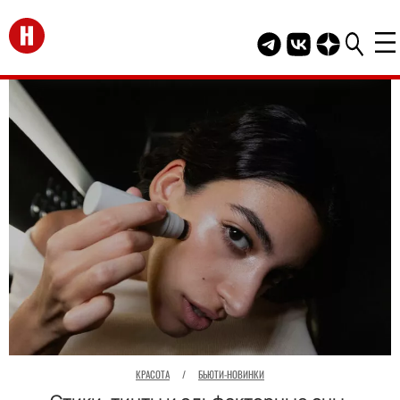
Перейти на главную
Telegram канал HEL
Группа HELLO В
Канал HELLO
КРАСОТА
/
БЬЮТИ-НОВИНКИ