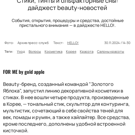
Стики, тинты и ольфакторные сны:
дайджест beauty-новостей
События, открытия, процедуры и средства, достойные
пристального внимания — в дайджесте HELLO!.
Фото:
Архив пресс-служб
Текст:
HELLO!
30.11.2024 / 14:30
Теги:
Уход
Волосы
Косметика
Корея
Красота
Салоны красоты
FOR ME by gold apple
Beauty-бренд, созданный командой "Золотого
Яблока", запустил линию декоративной косметики в
стиках. В нее вошли четыре продукта, произведенные
в Корее, — тональный стик, скульптор для контуринга,
мультистик, сочетающий в себе свойства теней для
век, помады и румян, а также хайлайтер. Все средства,
кроме последнего, дополнены удобной встроенной
кисточкой.