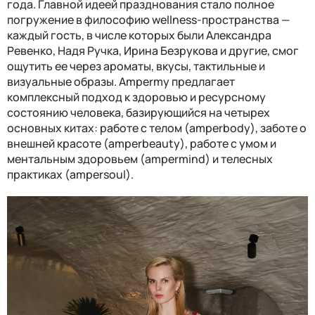
года. Главной идеей празднования стало полное
погружение в философию wellness-пространства —
каждый гость, в числе которых были Александра
Ревенко, Надя Ручка, Ирина Безрукова и другие, смог
ощутить ее через ароматы, вкусы, тактильные и
визуальные образы. Ampermy предлагает
комплексный подход к здоровью и ресурсному
состоянию человека, базирующийся на четырех
основных китах: работе с телом (amperbody), заботе о
внешней красоте (amperbeauty), работе с умом и
ментальным здоровьем (ampermind) и телесных
практиках (ampersoul).