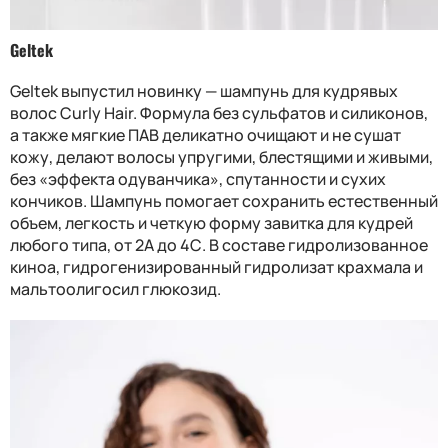
Geltek
Geltek выпустил новинку — шампунь для кудрявых
волос Curly Hair. Формула без сульфатов и силиконов,
а также мягкие ПАВ деликатно очищают и не сушат
кожу, делают волосы упругими, блестящими и живыми,
без «эффекта одуванчика», спутанности и сухих
кончиков. Шампунь помогает сохранить естественный
объем, легкость и четкую форму завитка для кудрей
любого типа, от 2A до 4С. В составе гидролизованное
киноа, гидрогенизированный гидролизат крахмала и
мальтоолигосил глюкозид.