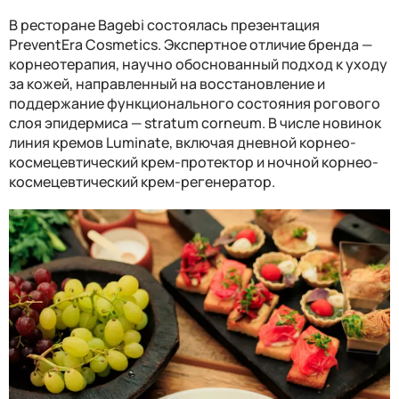
В ресторане Bagebi состоялась презентация
PreventEra Cosmetics. Экспертное отличие бренда —
корнеотерапия, научно обоснованный подход к уходу
за кожей, направленный на восстановление и
поддержание функционального состояния рогового
слоя эпидермиса — stratum corneum. В числе новинок
линия кремов Luminate, включая дневной корнео-
космецевтический крем-протектор и ночной корнео-
космецевтический крем-регенератор.