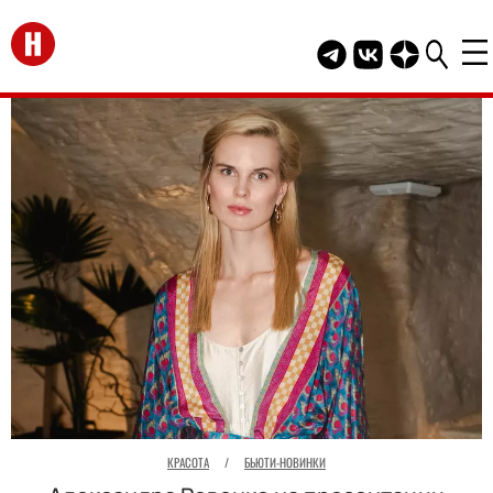
Перейти на главную
Telegram канал HEL
Группа HELLO В
Канал HELLO
КРАСОТА
/
БЬЮТИ-НОВИНКИ