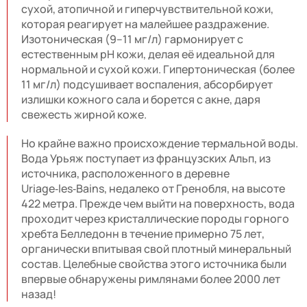
сухой, атопичной и гиперчувствительной кожи,
которая реагирует на малейшее раздражение.
Изотоническая (9–11 мг/л) гармонирует с
естественным pH кожи, делая её идеальной для
нормальной и сухой кожи. Гипертоническая (более
11 мг/л) подсушивает воспаления, абсорбирует
излишки кожного сала и борется с акне, даря
свежесть жирной коже.
Но крайне важно происхождение термальной воды.
Вода Урьяж поступает из французских Альп, из
источника, расположенного в деревне
Uriage‑les‑Bains, недалеко от Гренобля, на высоте
422 метра. Прежде чем выйти на поверхность, вода
проходит через кристаллические породы горного
хребта Белледонн в течение примерно 75 лет,
органически впитывая свой плотный минеральный
состав. Целебные свойства этого источника были
впервые обнаружены римлянами более 2000 лет
назад!