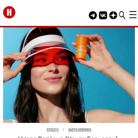
Перейти на главную
Telegram канал HEL
Группа HELLO В
Канал HELLO
КРАСОТА
/
БЬЮТИ-НОВИНКИ