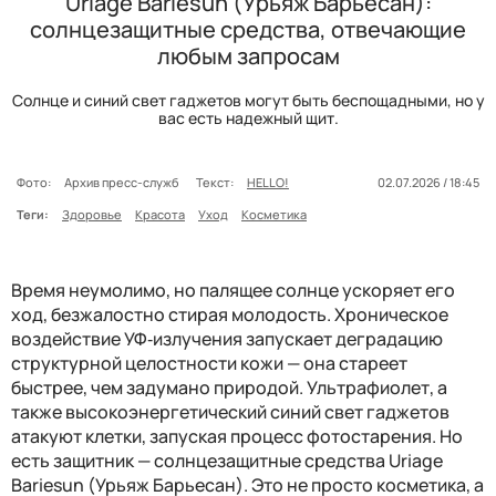
Uriage Bariésun (Урьяж Барьесан):
солнцезащитные средства, отвечающие
любым запросам
Солнце и синий свет гаджетов могут быть беспощадными, но у
вас есть надежный щит.
Фото:
Архив пресс-служб
Текст:
HELLO!
02.07.2026 / 18:45
Теги:
Здоровье
Красота
Уход
Косметика
Время неумолимо, но палящее солнце ускоряет его
ход, безжалостно стирая молодость. Хроническое
воздействие УФ‑излучения запускает деградацию
структурной целостности кожи — она стареет
быстрее, чем задумано природой. Ультрафиолет, а
также высокоэнергетический синий свет гаджетов
атакуют клетки, запуская процесс фотостарения. Но
есть защитник — солнцезащитные средства Uriage
Bariesun (Урьяж Барьесан). Это не просто косметика, а