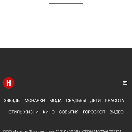
Перейти на главную
Нап
ЗВЕЗДЫ
МОНАРХИ
МОДА
СВАДЬБЫ
ДЕТИ
КРАСОТА
СТИЛЬ ЖИЗНИ
КИНО
СОБЫТИЯ
ГОРОСКОП
ВИДЕО
ООО «Медиа Технология» (2019-2026). ОГРН 1197746707311,