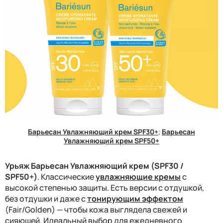
Барьесан Увлажняющий крем SPF30+
;
Барьесан
Увлажняющий крем SPF50+
Урьяж Барьесан Увлажняющий крем (SPF30 /
SPF50+)
. Классические
увлажняющие кремы
с
высокой степенью защиты. Есть версии с отдушкой,
без отдушки и даже с
тонирующим эффектом
(Fair/Golden) — чтобы кожа выглядела свежей и
сияющей. Идеальный выбор для ежедневного