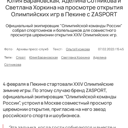
Юлия Барановская, Аделина Сотникова и
Светлана Хоркина на просмотре открытия
Олимпийских игр в Пекине с ZASPORT
Официальный экипировщик "Олимпийской команды России"
собрал спортсменов и болельщиков для совместного
просмотра церемонии открытия XXIV Олимпийских игр.
Фото:
Архивы пресс-служб
Текст:
Ольга Кусикова
07.02.2022 / 15:45
Теги:
Спорт
Юлия Барановская
Светлана Хоркина
Аделина
Сотникова
4 февраля в Пекине стартовали XXIV Олимпийские
зимние игры. По этому случаю бренд ZASPORT,
официальный экипировщик “Олимпийской команды
России”, устроил в Москве совместный просмотр
церемонии открытия, пригласив на него звезд
российского спорта и шоубизнеса.
Эта задумка, когда гости собираются и вместе и