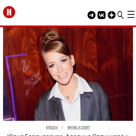
Перейти на главную
Telegram канал HEL
Группа HELLO В
Канал HELLO
КРАСОТА
/
ФИТНЕС И СПОРТ