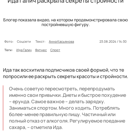
Ида Галич раскрыла секреты стройности
Блогер показала видео, на котором продемонстрировала свою
постройневшую фигуру.
Фото:
Соцсети
Текст:
Анна Касьянова
23.08.2024 / 14:30
Теги:
Ида Галич
Фитнес
Спорт
Ида так восхитила подписчиков своей формой, что те
попросили ее раскрыть секреты красоты и стройности.
Очень советую пересмотреть, перепродумать
именно свои привычки. Диеты и быстрое похудение
– ерунда. Самое важное – делать зарядку.
Заниматься спортом. Много ходить. Потреблять
более-менее правильную пищу. Частичный или
полный отказ от алкоголя. Регулируемое поедание
сахара, – отметила Ида.