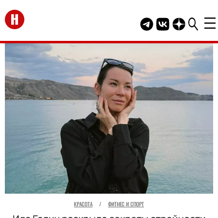
Перейти на главную
Telegram канал HEL
Группа HELLO В
Канал HELLO
КРАСОТА
/
ФИТНЕС И СПОРТ