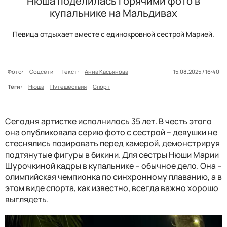
Нюша поделилась горячими фото в
купальнике на Мальдивах
Певица отдыхает вместе с единокровной сестрой Марией.
Фото:
Соцсети
Текст:
Анна Касьянова
15.08.2025 / 16:40
Теги:
Нюша
Путешествия
Спорт
Сегодня артистке исполнилось 35 лет. В честь этого
она опубликовала серию фото с сестрой – девушки не
стеснялись позировать перед камерой, демонстрируя
подтянутые фигуры в бикини. Для сестры Нюши Марии
Шурочкиной кадры в купальнике – обычное дело. Она –
олимпийская чемпионка по синхронному плаванию, а в
этом виде спорта, как известно, всегда важно хорошо
выглядеть.