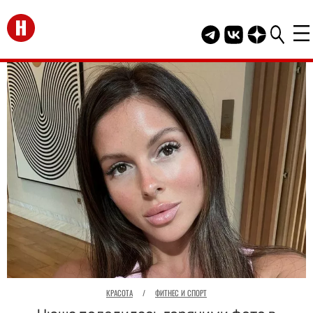
Перейти на главную
Telegram канал HEL
Группа HELLO В
Канал HELLO
КРАСОТА
/
ФИТНЕС И СПОРТ