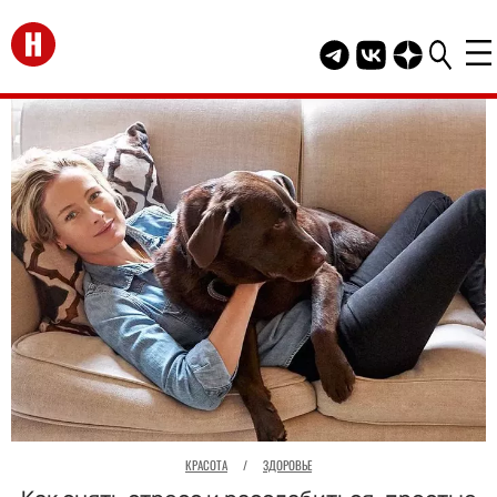
Перейти на главную
Telegram канал HEL
Группа HELLO В
Канал HELLO
КРАСОТА
/
ЗДОРОВЬЕ