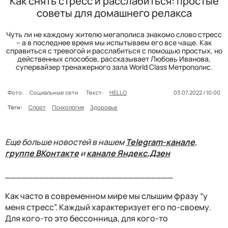
Как снять стресс и расслабиться: простые
советы для домашнего релакса
Чуть ли не каждому жителю мегаполиса знакомо слово стресс
– а в последнее время мы испытываем его все чаще. Как
справиться с тревогой и расслабиться с помощью простых, но
действенных способов, рассказывает Любовь Иванова,
супервайзер тренажерного зала World Class Метрополис.
Фото:
Социальные сети
Текст:
HELLO
03.07.2022 / 10:00
Теги:
Спорт
Психология
Здоровье
Еще больше новостей в нашем
Telegram-канале
,
группе ВКонтакте
и
канале Яндекс.Дзен
______________________________
Как часто в современном мире мы слышим фразу “у
меня стресс”. Каждый характеризует его по-своему.
Для кого-то это бессонница, для кого-то