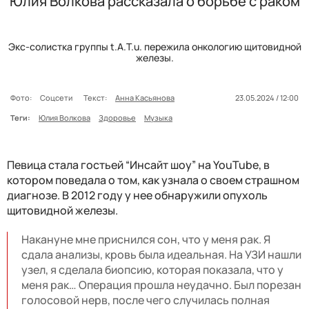
Юлия Волкова рассказала о борьбе с раком
Экс-солистка группы t.A.T.u. пережила онкологию щитовидной
железы.
Фото:
Соцсети
Текст:
Анна Касьянова
23.05.2024 / 12:00
Теги:
Юлия Волкова
Здоровье
Музыка
Певица стала гостьей “Инсайт шоу” на YouTube, в
котором поведала о том, как узнала о своем страшном
диагнозе. В 2012 году у нее обнаружили опухоль
щитовидной железы.
Накануне мне приснился сон, что у меня рак. Я
сдала анализы, кровь была идеальная. На УЗИ нашли
узел, я сделала биопсию, которая показала, что у
меня рак… Операция прошла неудачно. Был порезан
голосовой нерв, после чего случилась полная