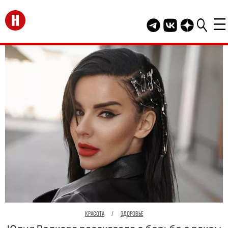
Перейти на главную
Telegram канал HEL
Группа HELLO В
Канал HELLO
КРАСОТА
/
ЗДОРОВЬЕ