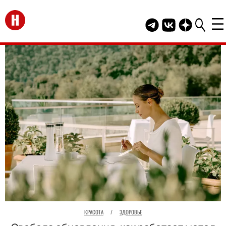
Перейти на главную
Telegram канал HEL
Группа HELLO В
Канал HELLO
КРАСОТА
/
ЗДОРОВЬЕ