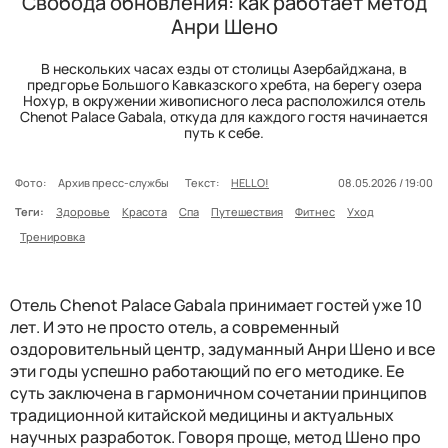
Свобода обновления: как работает метод
Анри Шено
В нескольких часах езды от столицы Азербайджана, в
предгорье Большого Кавказского хребта, на берегу озера
Нохур, в окружении живописного леса расположился отель
Chenot Palace Gabala, откуда для каждого гостя начинается
путь к себе.
Фото:
Архив пресс-службы
Текст:
HELLO!
08.05.2026 / 19:00
Теги:
Здоровье
Красота
Спа
Путешествия
Фитнес
Уход
Тренировка
Отель
Chenot Palace Gabala
принимает гостей уже 10
лет. И это не просто отель, а современный
оздоровительный центр, задуманный Анри Шено и все
эти годы успешно работающий по его методике. Ее
суть заключена в гармоничном сочетании принципов
традиционной китайской медицины и актуальных
научных разработок. Говоря проще, метод Шено про