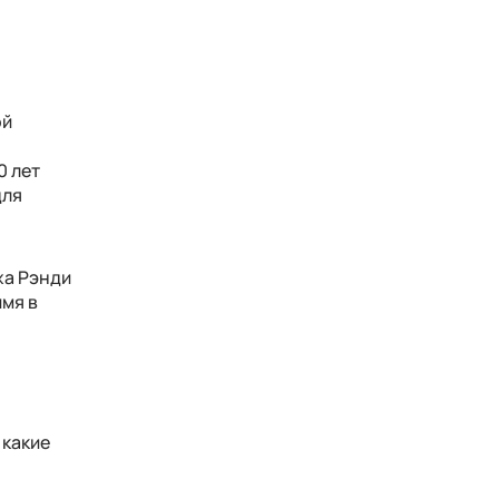
ой
е
0 лет
для
жа Рэнди
имя в
 какие