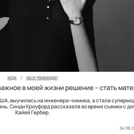
МОДА
/
HELLO! РЕКОМЕНДУЕТ
ажное в моей жизни решение – стать мат
ША, выучилась на инженера¬химика, а стала супермо
знь, Синди Кроуфорд рассказала во время съемки с д
Кайей Гербер.
04.08.2