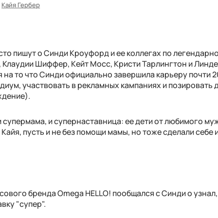
Кайя Гербер
часто пишут о Синди Кроуфорд и ее коллегах по легендарн
, Клаудии Шиффер, Кейт Мосс, Кристи Тарлингтон и Линд
 на то что Синди официально завершила карьеру почти 2
диум, участвовать в рекламных кампаниях и позировать 
ждение).
 супермама, и супернаставница: ее дети от любимого му
 Кайя, пусть и не без помощи мамы, но тоже сделали себе 
асового бренда Omega HELLO! пообщался с Синди о узнал,
вку "супер".