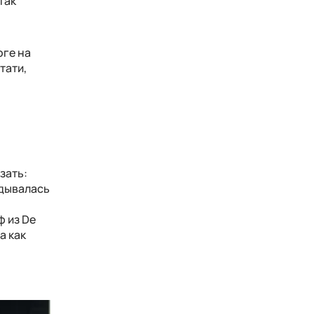
Так
оге на
тати,
зать:
адывалась
ф из De
а как