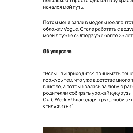
неправы: он просто сделал пару краси
начался мой путь.
Потом меня взяли в модельное агентств
обложку Vogue. Стала работать с веду
моей дружбе с Omega уже более 25 лет!
Об упорстве
"Всем нам приходится принимать решен
горжусь тем, что уже в детстве много
в школе, а потом бралась за любую ра
родителям собирать урожай кукурузы в 
Culb Weekly! Благодаря трудолюбию я 
стиль жизни".