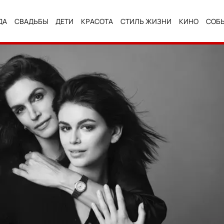
ДА
СВАДЬБЫ
ДЕТИ
КРАСОТА
СТИЛЬ ЖИЗНИ
КИНО
СОБ