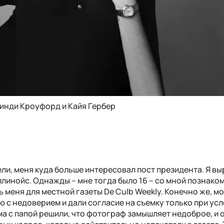
инди Кроуфорд и Кайя Гербер
ели, меня куда больше интересовал пост президента. Я вы
линойс. Однажды – мне тогда было 16 – со мной познако
меня для местной газеты De Culb Weekly. Конечно же, м
 с недоверием и дали согласие на съемку только при усл
ма с папой решили, что фотограф замышляет недоброе, и 