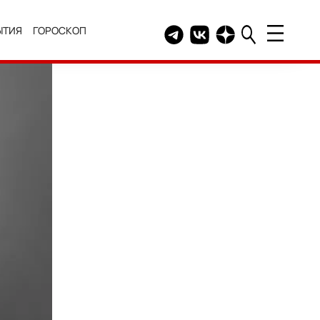
ЫТИЯ
ГОРОСКОП
Telegram канал HELLO
Группа HELLO Вконтакт
Канал HELLO в Дзе