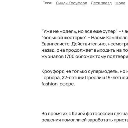
Теги:
Синди Кроуфорд
Дети звезд
Мода
"Уже не модель, но все еще супер" – 
"большой шестерке" – Наоми Кэмпбелл
Евангелисте. Действительно, несмотря
назад, она продолжает выходить на по
журналов (700 обложек тому подтвер
Кроуфорд не только супермодель, но и
Гербера, 22-летний Пресли и 19-летняя
fashion-сфере.
Во время их с Кайей фотосессии для ч
решения помогли ей заработать приста