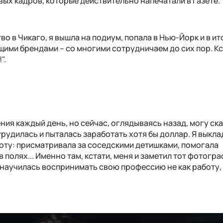
вых кадров, которые действительно напечатали в газете. 
о в Чикаго, я вышла на подиум, попала в Нью-Йорк и в ит
щими брендами – со многими сотрудничаем до сих пор. Кс
".
ия каждый день, но сейчас, оглядываясь назад, могу ска
 трудилась и пыталась заработать хотя бы доллар. Я выкл
боту: присматривала за соседскими детишками, помогала
полях... Именно там, кстати, меня и заметил тот фотогра
научилась воспринимать свою профессию не как работу, 