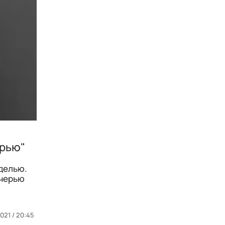
ерью"
делью.
очерью
021 / 20:45