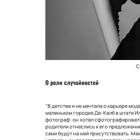
С
О роли случайностей
"В детстве я не мечтала о карьере мод
маленьком городке Де-Калб в штате Ил
фотограф: он хотел сфотографировать 
родители отнеслись к его предложению
сами будут на ней присутствовать. Ма