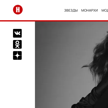
Перейти на главную
ЗВЕЗДЫ
МОНАРХИ
МО
Поделиться Вконтакте
Поделиться в Одноклассниках
Подписаться на нас в Дзен