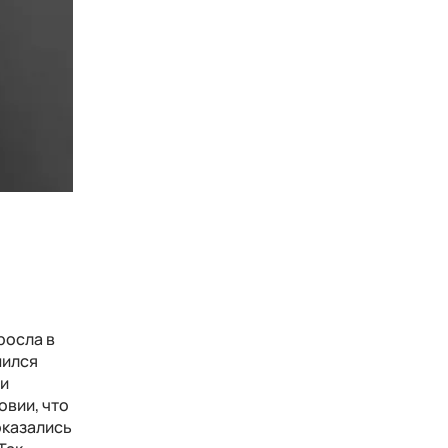
росла в
мился
ои
овии, что
оказались