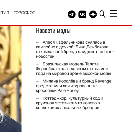
ЫТИЯ
ГОРОСКОП
Telegram канал HELLO
Группа HELLO Вконтакт
Канал HELLO в Дзе
Новости моды
Алеся Кафельникова снялась в
кампейне с дочкой, Лина Дембикова —
открыла свой бренд: дайджест fashion-
новостей
Бразильская модель Талита
Феррейра стала главным открытием
года на мировой арене высокой моды
Милана Королёва и бренд Révenge
представили лимитированные
кроссовки Pale Honey
Коттеджкор, культурный код и
круизная эстетика: что нового в
коллекциях локальных брендов