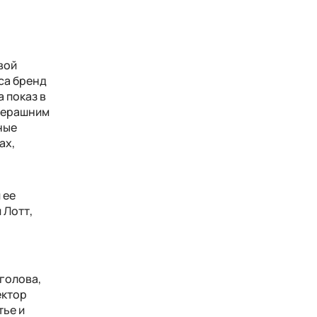
вой
са бренд
 показ в
вчерашним
ные
ах,
 ее
 Лотт,
-голова,
ектор
тье и