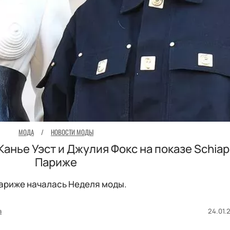
МОДА
/
НОВОСТИ МОДЫ
анье Уэст и Джулия Фокс на показе Schiapar
Париже
ариже началась Неделя моды.
а
24.01.2