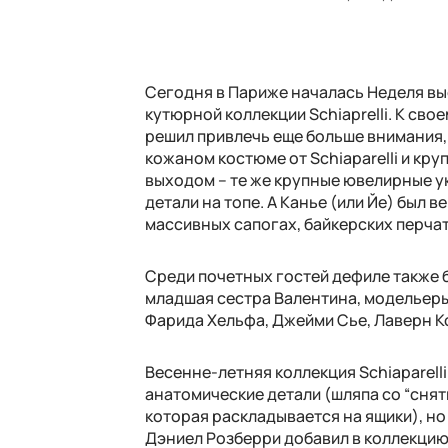
Сегодня в Париже началась Неделя вы
кутюрной коллекции Schiaprelli. К с
решил привлечь еще больше внимания, 
кожаном костюме от Schiaparelli и кр
выходом – те же крупные ювелирные у
детали на топе. А Канье (или Йе) был 
массивных сапогах, байкерских перчат
Среди почетных гостей дефиле также 
младшая сестра Валентина, модельеры
Фарида Хельфа, Джейми Сье, Лаверн К
Весенне-летняя коллекция Schiaparell
анатомические детали (шляпа со “снят
которая раскладывается на ящики), но
Дэниел Розберри добавил в коллекцию 