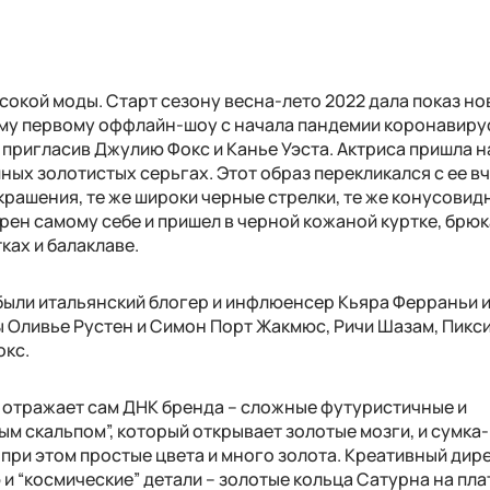
сокой моды. Старт сезону весна-лето 2022 далa показ но
воему первому оффлайн-шоу с начала пандемии коронавиру
пригласив Джулию Фокс и Канье Уэста. Актриса пришла на
упных золотистых серьгах. Этот образ перекликался с ее 
крашения, те же широки черные стрелки, те же конусовид
верен самому себе и пришел в черной кожаной куртке, брюк
ках и балаклаве.
были итальянский блогер и инфлюенсер Кьяра Ферраньи и
 Оливье Рустен и Симон Порт Жакмюс, Ричи Шазам, Пикси
окс.
i отражает сам ДНК бренда – сложные футуристичные и
ым скальпом”, который открывает золотые мозги, и сумка
 при этом простые цвета и много золота. Креативный дир
и “космические” детали – золотые кольца Сатурна на пла