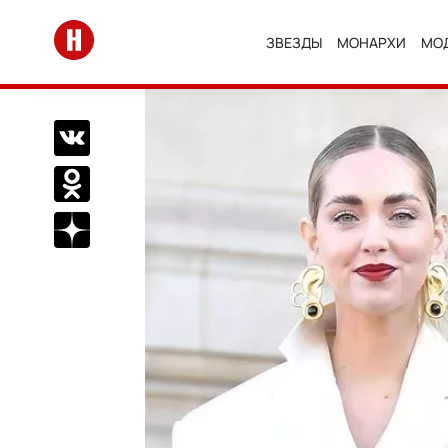
Перейти на главную
ЗВЕЗДЫ
МОНАРХИ
МО
Поделиться Вконтакте
Поделиться в Одноклассниках
Подписаться на нас в Дзен