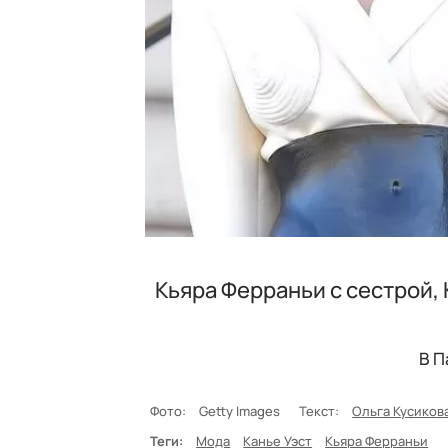
Кьяра Ферраньи с сестрой, К
В П
Фото:
Getty Images
Текст:
Ольга Кусиков
Теги:
Мода
Канье Уэст
Кьяра Ферраньи