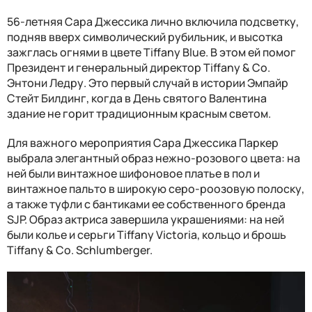
56-летняя Сара Джессика лично включила подсветку,
подняв вверх символический рубильник, и высотка
зажглась огнями в цвете Tiffany Blue. В этом ей помог
Президент и генеральный директор Tiffany & Co.
Энтони Ледру. Это первый случай в истории Эмпайр
Стейт Билдинг, когда в День святого Валентина
здание не горит традиционным красным светом.
Для важного мероприятия Сара Джессика Паркер
выбрала элегантный образ нежно-розового цвета: на
ней были винтажное шифоновое платье в пол и
винтажное пальто в широкую серо-роозовую полоску,
а также туфли с бантиками ее собственного бренда
SJP. Образ актриса завершила украшениями: на ней
были колье и серьги Tiffany Victoria, кольцо и брошь
Tiffany & Co. Schlumberger.