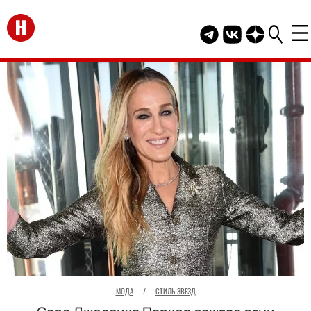
Перейти на главную
Telegram канал HEL
Группа HELLO В
Канал HELLO
МОДА
/
СТИЛЬ ЗВЕЗД