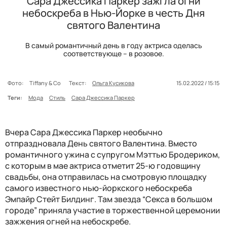
Сара Джессика Паркер зажгла огни
небоскреба в Нью-Йорке в честь Дня
святого Валентина
В самый романтичный день в году актриса оделась
соответствующе – в розовое.
Фото:
Tiffany & Co
Текст:
Ольга Кусикова
15.02.2022 / 15:15
Теги:
Мода
Стиль
Сара Джессика Паркер
Вчера Сара Джессика Паркер необычно
отпраздновала День святого Валентина. Вместо
романтичного ужина с супругом Мэттью Бродериком,
с которым в мае актриса отметит 25-ю годовщину
свадьбы, она отправилась на смотровую площадку
самого известного нью-йоркского небоскреба
Эмпайр Стейт Билдинг. Там звезда “Секса в большом
городе” приняла участие в торжественной церемонии
зажжения огней на небоскребе.