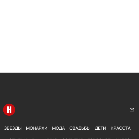
Перейти на главную
Нап
ЗВЕЗДЫ
МОНАРХИ
МОДА
СВАДЬБЫ
ДЕТИ
КРАСОТА