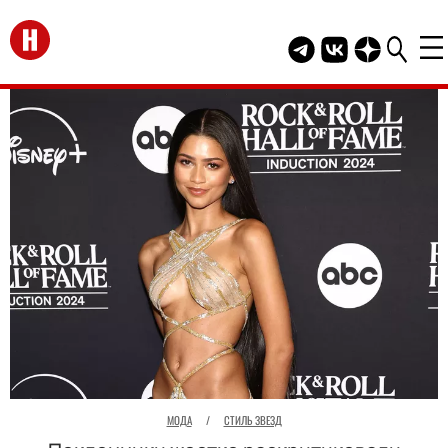
Перейти на главную
Telegram канал HEL
Группа HELLO В
Канал HELLO
МОДА
/
СТИЛЬ ЗВЕЗД