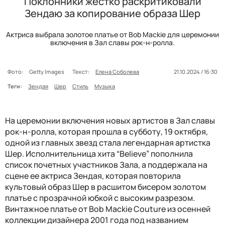
Поклонники жестко раскритиковали
Зендаю за копирование образа Шер
Актриса выбрала золотое платье от Bob Mackie для церемонии
включения в Зал славы рок-н-ролла.
Фото:
Getty Images
Текст:
Елена Соболева
21.10.2024 / 16:30
Теги:
Зендая
Шер
Стиль
Музыка
На церемонии включения новых артистов в Зал славы
рок-н-ролла, которая прошла в субботу, 19 октября,
одной из главных звезд стала легендарная артистка
Шер. Исполнительница хита “Believe” пополнила
список почетных участников Зала, а поддержала на
сцене ее актриса Зендая, которая повторила
культовый образ Шер в расшитом бисером золотом
платье с прозрачной юбкой с высоким разрезом.
Винтажное платье от Bob Mackie Couture из осенней
коллекции дизайнера 2001 года под названием