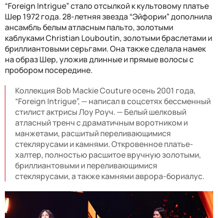
“Foreign Intrigue” стало отсылкой к культовому платье
Шер 1972 года. 28-летняя звезда “Эйфории” дополнила
ансамбль белым атласным пальто, золотыми
каблуками Christian Louboutin, золотыми браслетами и
бриллиантовыми серьгами. Она также сделала намек
на образ Шер, уложив длинные и прямые волосы с
пробором посередине.
Коллекция Bob Mackie Couture осень 2001 года,
“Foreign Intrigue”, — написал в соцсетях бессменный
стилист актрисы Лоу Роуч. — Белый шелковый
атласный тренч с драматичным воротником и
манжетами, расшитый переливающимися
стеклярусами и камнями. Откровенное платье-
халтер, полностью расшитое вручную золотыми,
бриллиантовыми и переливающимися
стеклярусами, а также камнями аврора-бориалус.