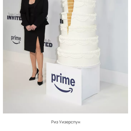
Риз Уизерспун