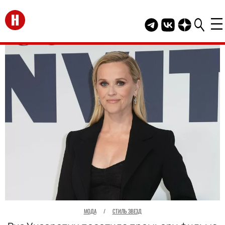
Перейти на главную
Telegram канал HEL
Группа HELLO В
Канал HELLO
МОДА
/
СТИЛЬ ЗВЕЗД