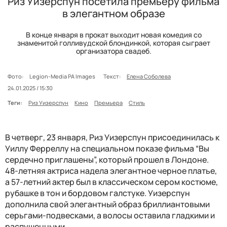
Риз Уизерспун посетила премьеру фильма
в элегантном образе
В конце января в прокат выходит новая комедия со
знаменитой голливудской блондинкой, которая сыграет
организатора свадеб.
Фото:
Legion-Media PA Images
Текст:
Елена Соболева
24.01.2025 / 15:30
Теги:
Риз Уизерспун
Кино
Премьера
Стиль
В четверг, 23 января, Риз Уизерспун присоединилась к
Уиллу Ферреллу на специальном показе фильма “Вы
сердечно приглашены”, который прошел в Лондоне.
48-летняя актриса надела элегантное черное платье,
а 57-летний актер был в классическом сером костюме,
рубашке в тон и бордовом галстуке. Уизерспун
дополнила свой элегантный образ бриллиантовыми
серьгами-подвесками, а волосы оставила гладкими и
распущенными.