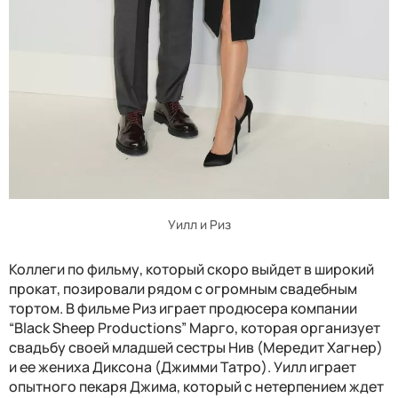
Уилл и Риз
Коллеги по фильму, который скоро выйдет в широкий
прокат, позировали рядом с огромным свадебным
тортом. В фильме Риз играет продюсера компании
“Black Sheep Productions” Марго, которая организует
свадьбу своей младшей сестры Нив (Мередит Хагнер)
и ее жениха Диксона (Джимми Татро). Уилл играет
опытного пекаря Джима, который с нетерпением ждет