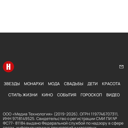
Перейти на главную
Нап
ЗВЕЗДЫ
МОНАРХИ
МОДА
СВАДЬБЫ
ДЕТИ
КРАСОТА
СТИЛЬ ЖИЗНИ
КИНО
СОБЫТИЯ
ГОРОСКОП
ВИДЕО
ООО «Медиа Технология» (2019-2026). ОГРН 1197746707311,
ИНН 9718149525. Свидетельство о регистрации СМИ ПИ №
ФС77- 81184 выдано Федеральной службой по надзору в сфере
связи, информационных технологий и массовых