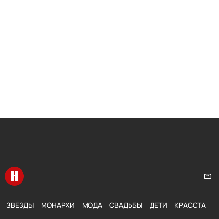
Перейти на главную
Нап
ЗВЕЗДЫ
МОНАРХИ
МОДА
СВАДЬБЫ
ДЕТИ
КРАСОТА