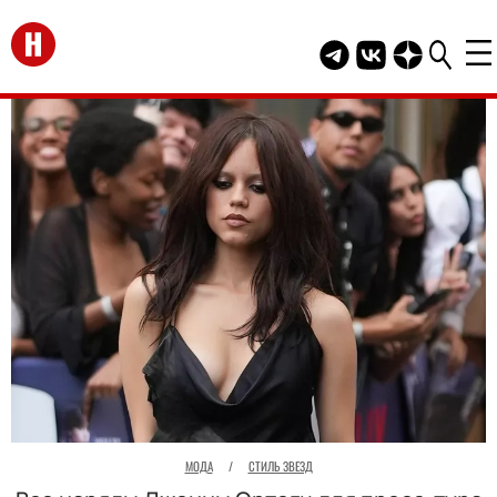
Перейти на главную
Telegram канал HEL
Группа HELLO В
Канал HELLO
МОДА
/
СТИЛЬ ЗВЕЗД