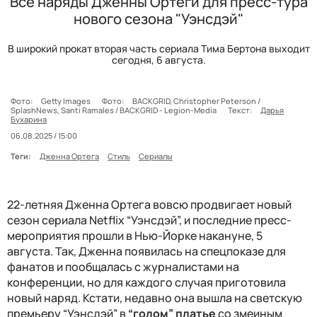
Все наряды Дженны Ортеги для пресс-тура
нового сезона "Уэнсдэй"
В широкий прокат вторая часть сериала Тима Бертона выходит
сегодня, 6 августа.
Фото:
Getty Images
Фото:
BACKGRID, Christopher Peterson /
SplashNews, Santi Ramales / BACKGRID - Legion-Media
Текст:
Дарья
Бухарина
06.08.2025 / 15:00
Теги:
Дженна Ортега
Стиль
Сериалы
22-летняя Дженна Ортега вовсю продвигает новый
сезон сериала Netflix “Уэнсдэй”, и последние пресс-
мероприятия прошли в Нью-Йорке накануне, 5
августа. Так, Дженна появилась на спецпоказе для
фанатов и пообщалась с журналистами на
конференции, но для каждого случая приготовила
новый наряд. Кстати, недавно она вышла на светскую
премьеру “Уэнсдэй” в
“голом” платье
со змеиным