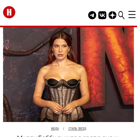
Перейти на главную
Telegram канал HEL
Группа HELLO В
Канал HELLO
МОДА
/
СТИЛЬ ЗВЕЗД