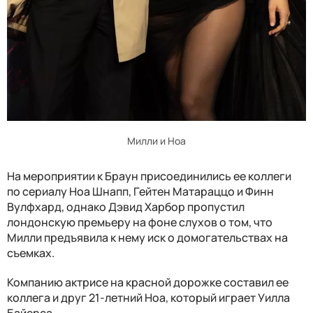
Милли и Ноа
На мероприятии к Браун присоединились ее коллеги
по сериалу Ноа Шнапп, Гейтен Матараццо и Финн
Вулфхард, однако Дэвид Харбор пропустил
лондонскую премьеру на фоне слухов о том, что
Милли предъявила к нему иск о домогательствах на
съемках.
Компанию актрисе на красной дорожке составил ее
коллега и друг 21-летний Ноа, который играет Уилла