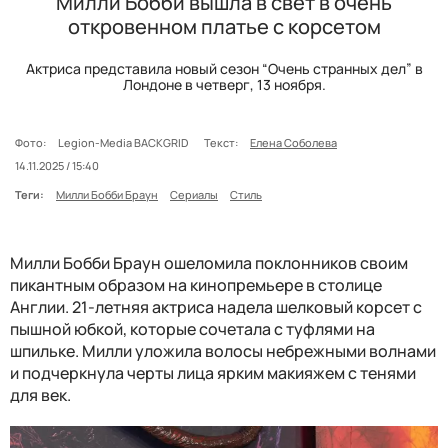
Милли Бобби вышла в свет в очень
откровенном платье с корсетом
Актриса представила новый сезон “Очень странных дел” в
Лондоне в четверг, 13 ноября.
Фото:
Legion-Media BACKGRID
Текст:
Елена Соболева
14.11.2025 / 15:40
Теги:
Милли Бобби Браун
Сериалы
Стиль
Милли Бобби Браун ошеломила поклонников своим
пикантным образом на кинопремьере в столице
Англии. 21-летняя актриса надела шелковый корсет с
пышной юбкой, которые сочетала с туфлями на
шпильке. Милли уложила волосы небрежными волнами
и подчеркнула черты лица ярким макияжем с тенями
для век.