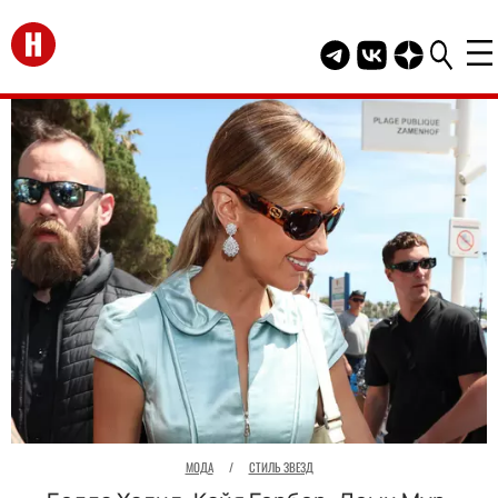
Перейти на главную
Telegram канал HEL
Группа HELLO В
Канал HELLO
МОДА
/
СТИЛЬ ЗВЕЗД