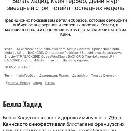
Белла Хадид, Кайя Гербер, Деми Мур:
звездный стрит-стайл последних недель
Традиционно показываем детали образов, которые селебрити
выбирают вне экранов и ковровых дорожек. Кстати, в
материал попали и повседневные аутфиты знаменитостей из
Канн.
Фото:
MCvitanovic / SplashNews.com, Marijo Cobretti / SplashNews.com,
Melanie Miller / BACKGRID, Christopher Peterson / SplashNews, SplashNews,
ShotbyNYP / BACKGRID, GuessWhoISaw / BACKGRID, The Hollywood JR /
BACKGRID - Legion-Media
Текст:
Дарья Бухарина
28.05.2026 / 15:00
Теги:
Кайя Гербер
Дженнифер Лопес
Деми Мур
Тильда Суинтон
Джастин Бибер
Мода
Стиль
Белла Хадид
Белла Хадид вне красной дорожки минувшего
79-го
Каннского кинофестиваля
блистала на французских
улицах в самых разных нарядах, но особенно нам