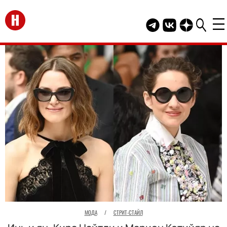
Перейти на главную
Telegram канал HEL
Группа HELLO В
Канал HELLO
МОДА
/
СТРИТ-СТАЙЛ