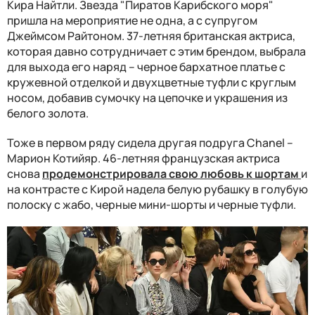
Кира Найтли. Звезда "Пиратов Карибского моря"
пришла на мероприятие не одна, а с супругом
Джеймсом Райтоном. 37-летняя британская актриса,
которая давно сотрудничает с этим брендом, выбрала
для выхода его наряд – черное бархатное платье с
кружевной отделкой и двухцветные туфли с круглым
носом, добавив сумочку на цепочке и украшения из
белого золота.
Тоже в первом ряду сидела другая подруга Chanel –
Марион Котийяр. 46-летняя французская актриса
снова
продемонстрировала свою любовь к шортам
и
на контрасте с Кирой надела белую рубашку в голубую
полоску с жабо, черные мини-шорты и черные туфли.