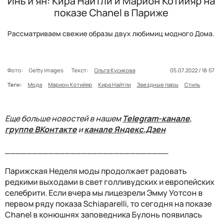
Инь и ян: Кира Найтли и Марион Котийяр на
показе Chanel в Париже
Рассматриваем свежие образы двух любимиц модного Дома.
Фото:
Getty Images
Текст:
Ольга Кусикова
05.07.2022 / 18:57
Теги:
Мода
Марион Котийяр
Кира Найтли
Звездные пары
Стиль
Еще больше новостей в нашем
Telegram-канале
,
группе ВКонтакте
и
канале Яндекс.Дзен
______________________________
Парижская Неделя моды продолжает радовать
редкими выходами в свет голливудских и европейских
селебрити. Если вчера мы лицезрели Эмму Уотсон в
первом ряду показа Schiaparelli, то сегодня на показе
Chanel в конюшнях заповедника Булонь появилась