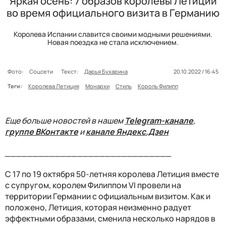
Яркая осень: 7 образов королевы Летиции
во время официального визита в Германию
Королева Испании славится своими модными решениями.
Новая поездка не стала исключением.
Фото:
Соцсети
Текст:
Дарья Бухарина
20.10.2022 / 16:45
Теги:
Королева Летиция
Монархи
Стиль
Король Филипп
Еще больше новостей в нашем
Telegram-канале
,
группе ВКонтакте
и
канале Яндекс.Дзен
______________________________
С 17 по 19 октября 50-летняя королева Летиция вместе
с супругом, королем Филиппом VI провели на
территории Германии с официальным визитом. Как и
положено, Летиция, которая неизменно радует
эффектными образами, сменила несколько нарядов в