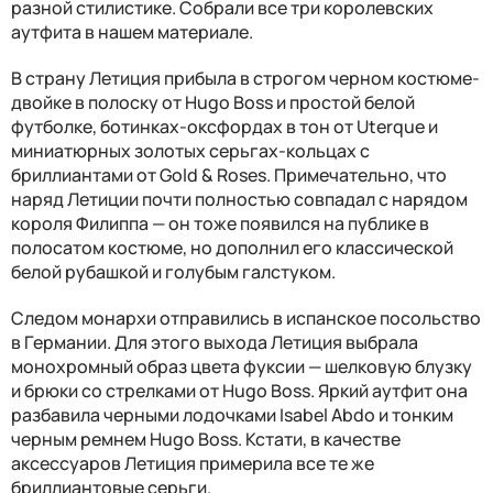
разной стилистике. Собрали все три королевских
аутфита в нашем материале.
В страну Летиция прибыла в строгом черном костюме-
двойке в полоску от Hugo Boss и простой белой
футболке, ботинках-оксфордах в тон от Uterque и
миниатюрных золотых серьгах-кольцах с
бриллиантами от Gold & Roses. Примечательно, что
наряд Летиции почти полностью совпадал с нарядом
короля Филиппа — он тоже появился на публике в
полосатом костюме, но дополнил его классической
белой рубашкой и голубым галстуком.
Следом монархи отправились в испанское посольство
в Германии. Для этого выхода Летиция выбрала
монохромный образ цвета фуксии — шелковую блузку
и брюки со стрелками от Hugo Boss. Яркий аутфит она
разбавила черными лодочками Isabel Abdo и тонким
черным ремнем Hugo Boss. Кстати, в качестве
аксессуаров Летиция примерила все те же
бриллиантовые серьги.